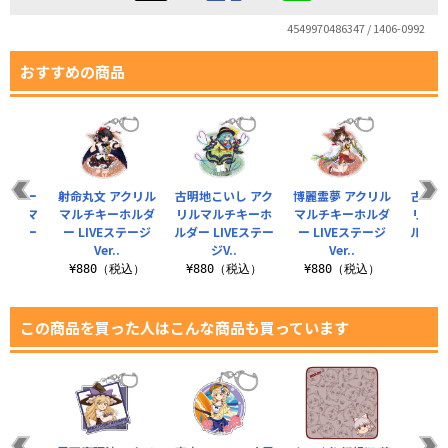
4549970486347 / 1406-0992
おすすめの商品
・スカー
射命丸文 アクリル
古明地こいし アク
博麗霊夢 アクリル
古明地
クリルマ
マルチキーホルダ
リルマルチキーホ
マルチキーホルダ
リルマ
ホルダー
ー LIVEステージ
ルダー LIVEステー
ー LIVEステージ
ルダー 
..
Ver..
ジV..
Ver..
税込）
¥880（税込）
¥880（税込）
¥880（税込）
¥8
この商品を買った人はこんな商品も買っています