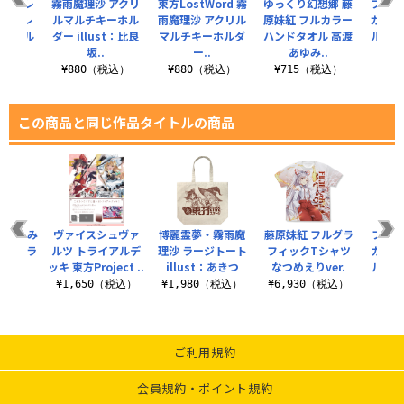
ord レ
霧雨魔理沙 アクリ
東方LostWord 霧
ゆっくり幻想郷 藤
フラン
スカーレ
ルマルチキーホル
雨魔理沙 アクリル
原妹紅 フルカラー
カーレ
リルマル
ダー illust：比良
マルチキーホルダ
ハンドタオル 高渡
ルマル
坂..
ー..
あゆみ..
ダ
税込）
¥880（税込）
¥880（税込）
¥715（税込）
¥8
この商品と同じ作品タイトルの商品
ct×よみ
ヴァイスシュヴァ
博麗霊夢・霧雨魔
藤原妹紅 フルグラ
フラン
026 ラ
ルツ トライアルデ
理沙 ラージトート
フィックTシャツ
カーレ
 高..
ッキ 東方Project ..
illust：あきつ
なつめえりver.
ルマル
（税込）
¥1,650（税込）
¥1,980（税込）
¥6,930（税込）
¥8
ご利用規約
会員規約・ポイント規約