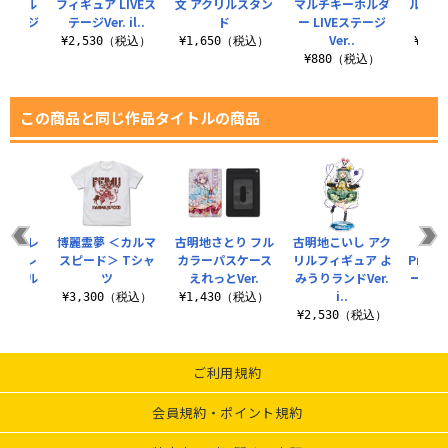
キーホル
フィギュア LIVEス
文 アクリルスタン
マルチキーホルダ
ルフィギ
Eステージ
テージVer. il..
ド
ー LIVEステージ
ステージ
Ver..
¥2,530（税込）
¥1,650（税込）
¥2,
税込）
¥880（税込）
この商品と同じ作品タイトルの商品
ord レ
博麗霊夢 ＜カルマ
古明地さとり フル
古明地こいし アク
★限
スカーレ
スピード＞ Tシャ
カラーパスケース
リルフィギュア よ
Proj
リルマル
ツ
えれっとVer.
みうりランドVer.
ーホル
i..
コ
¥3,300（税込）
¥1,430（税込）
税込）
¥2,530（税込）
¥4
ご利用規約
会員規約・ポイント規約