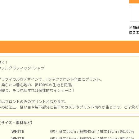
※商
届き
描く！
のフルグラフィックTシャツ
グラフィカルなデザインで、Tシャツフロント全面にプリント。
く柔らかい着心地の、綿100％の生地を使用。
羽織り、チラ見せすれば個性的なインナーに！
品はフロントのみのプリントとなります。
トの技法上、縫い目や脇下部分に若干のカスレやプリント切れが生じます。ご了承く
（サイズ・素材など）
WHITE
（約）身丈65cm / 身幅49cm / 袖丈19cm / 綿100％
WHITE
（約）身丈69cm / 身幅52cm / 袖丈20cm / 綿100％