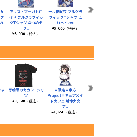
カ
アリス・マーガトロ
十六夜咲夜 フルグラ
レミリア・スカーレ
東風
ラフ
イド フルグラフィッ
フィックTシャツ え
ット フルグラフィッ
フィ
えれ
クTシャツ なつめえ
れっとver.
クTシャツ なつめえ
り..
り..
¥6,600（税込）
¥6
）
¥6,930（税込）
¥6,600（税込）
シャ
写輪眼のカカシTシャ
★限定★東方
★限定★東方
霊夢＆
ツ
Project×キュアメイ
Project×キュアメイ
ラーハ
ドカフェ 射命丸文
ドカフェ 古明地さと
渡
）
¥3,190（税込）
ア..
り..
¥
¥1,650（税込）
¥1,650（税込）