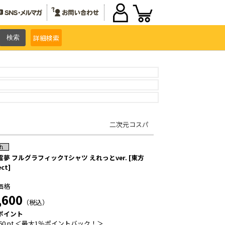
詳細
検索
二次元コスパ
夢 フルグラフィックTシャツ えれっとver. [東方
ect]
価格
,600
（税込）
ポイント
60 pt ＜最大1％ポイントバック！＞