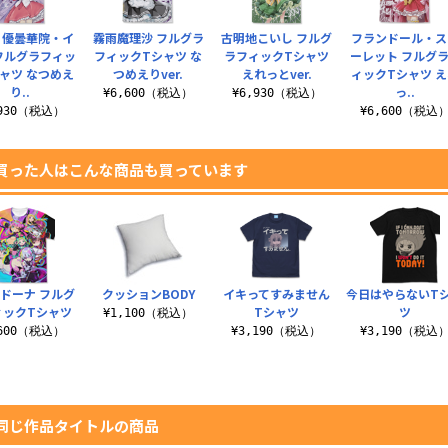
・優曇華院・イ
霧雨魔理沙 フルグラ
古明地こいし フルグ
フランドール・ス
フルグラフィッ
フィックTシャツ な
ラフィックTシャツ
ーレット フルグ
ャツ なつめえ
つめえりver.
えれっとver.
ィックTシャツ 
り..
っ..
¥6,600（税込）
¥6,930（税込）
,930（税込）
¥6,600（税込
買った人はこんな商品も買っています
ドーナ フルグ
クッションBODY
イキってすみません
今日はやらないT
ィックTシャツ
Tシャツ
ツ
¥1,100（税込）
,600（税込）
¥3,190（税込）
¥3,190（税込
同じ作品タイトルの商品