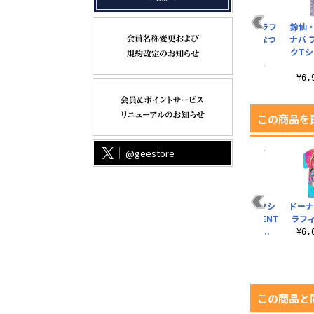
藤原妹紅 フルグラフ
古明地さとり フルグ
魂魄妖夢 フルグラフ
鈴仙
ィックTシャツ なつ
ラフィックTシャツ
ィックTシャツ なつ
ナバ 
めえりver.
えれっとver.
めえりver.
クTシ
¥6,930（税込）
¥6,930（税込）
¥6,600（税込）
¥6
この商品を
@geestore
ヱヴァンゲリヲン新
ブラック★ロックシ
ドーナ
劇場版あんたバカ
ューター FRAGMENT
ラフ
ぁ？Tシャツ
両面フルグラフ..
¥6
¥3,190（税込）
¥6,930（税込）
この商品と