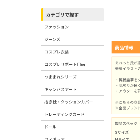
カテゴリで探す
ファッション
ジーンズ
商品情報
コスプレ衣装
えれっと氏が
コスプレサポート用品
美麗イラスト
つままれシリーズ
・博麗霊夢を
・肌触りが良
キャンバスアート
・アウターを
抱き枕・クッションカバー
※こちらの商
※全面プリン
トレーディングカード
製品スペック
ドール
Sサイズ
フィギュア
Mサイズ