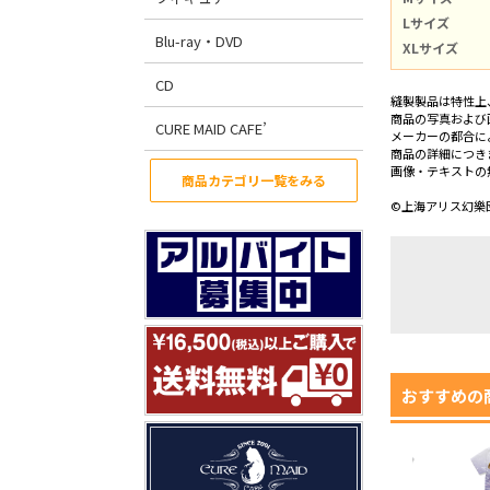
Lサイズ
Blu-ray・DVD
XLサイズ
CD
縫製製品は特性上
商品の写真および
CURE MAID CAFE’
メーカーの都合に
商品の詳細につき
画像・テキストの
商品カテゴリ一覧をみる
©上海アリス幻樂団 
おすすめの