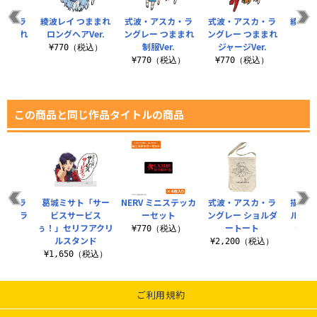
スカ・ラ
綾波レイ つままれ
式波・アスカ・ラ
式波・アスカ・ラ
綾波レ
つままれ
ロングヘアVer.
ングレー つままれ
ングレー つままれ
制
制服Ver.
ジャージVer.
税込）
¥770（税込）
¥7
¥770（税込）
¥770（税込）
この商品と同じ作品タイトルの商品
スカ・ラ
葛城ミサト「サー
NERV ミニステッカ
式波・アスカ・ラ
描き下
フルカラ
ビスサービス
ーセット
ングレー ショルダ
ル ミ
ケース
ぅ！」セリフアクリ
ートート
セット
¥770（税込）
ルスタンド
（税込）
¥2,200（税込）
¥7
¥1,650（税込）
ご利用規約