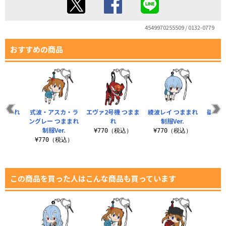
4549970255509 / 0132-0779
おすすめの商品
つままれ
式波・アスカ・ラ
エヴァ2号機 つまま
綾波レイ つままれ
碇シン
r.
ングレー つままれ
れ
制服Ver.
制
制服Ver.
税込）
¥770（税込）
¥770（税込）
¥7
¥770（税込）
この商品を買った人はこんな商品も買っています