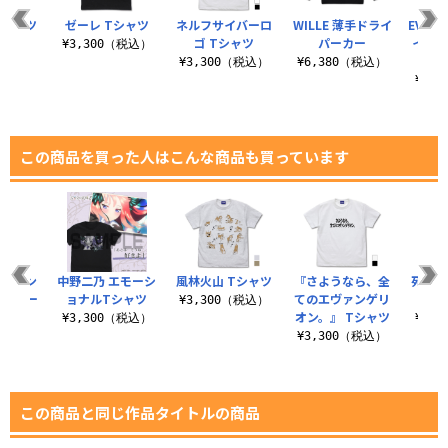
Tシャツ
ゼーレ Tシャツ
ネルフサイバーロ
WILLE 薄手ドライ
EVANG
Ver.
ゴ Tシャツ
パーカー
イアン
¥3,300（税込）
（税込）
¥3,300（税込）
¥6,380（税込）
¥3,
この商品を買った人はこんな商品も買っています
号機エン
中野二乃 エモーシ
風林火山 Tシャツ
『さようなら、全
死の支
グ サー
ョナルTシャツ
てのエヴァンゲリ
ズ
¥3,300（税込）
トル
オン。』 Tシャツ
¥3,300（税込）
¥3,
（税込）
¥3,300（税込）
この商品と同じ作品タイトルの商品