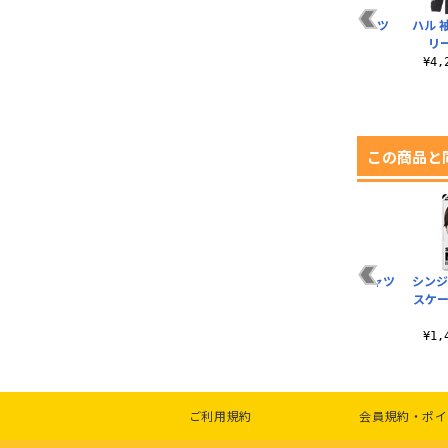
 T
Fujiyama Gangsta
スーパーロングオー
心 マスク Tシャツ
ハル 
Paradise Tシャツ
バーニーソックス
リ
¥3,300（税込）
¥3,190（税込）
¥1,760（税込）
¥4
この商品と
グレ
WILLE＆KREDIT 薄
CODE 777 Tシャツ
エヴァ3号機Tシャツ
シンジ
ー
手ドライパーカー
スケー
¥3,190（税込）
¥3,190（税込）
¥6,380（税込）
¥1
ご利用規約
会員規約・ポイ