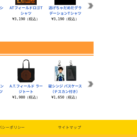
シ
ATフィールドロゴT
逃げちゃだめだグラ
新劇場版レイＴシャ
御坂
シャツ
デーションTシャツ
ツ
¥3
）
¥3,190（税込）
¥3,190（税込）
¥3,190（税込）
ロン
A.T.フィールド ラー
碇シンジ パスケース
WILLE パスケース
描き下
ツ
ジトート
（ナスカン付き）
（ナスカン付き）
65m
）
¥1,980（税込）
¥1,650（税込）
¥1,650（税込）
¥
バシーポリシー
サイトマップ