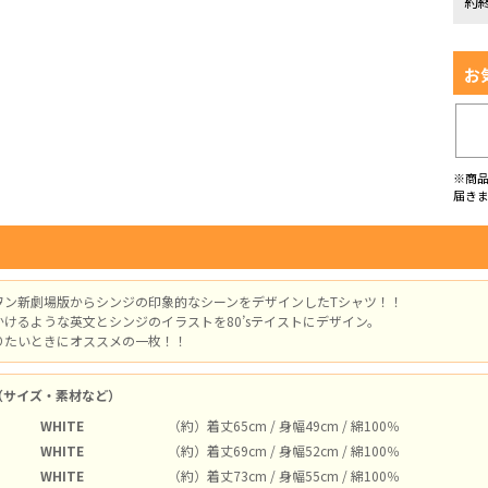
約
お
※商
届き
ヲン新劇場版からシンジの印象的なシーンをデザインしたTシャツ！！
けるような英文とシンジのイラストを80’sテイストにデザイン。
りたいときにオススメの一枚！！
（サイズ・素材など）
WHITE
（約）着丈65cm / 身幅49cm / 綿100％
WHITE
（約）着丈69cm / 身幅52cm / 綿100％
WHITE
（約）着丈73cm / 身幅55cm / 綿100％