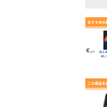
おすすめの
綾波グラフィックTシ
カヲルTシャツ
アスカグラフィックT
虹と
ャツ
シャツ
¥3,190（税込）
¥3
¥3,190（税込）
¥3,190（税込）
この商品を