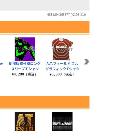
4531894353577 / 0195-210
ォ
劇場版初号機ロング
A.T.フィールド フル
劇場版初号機ジップ
新劇
スリーブＴシャツ
グラフィックTシャツ
パーカー
）
¥4,290（税込）
¥6,600（税込）
¥6,490（税込）
¥3