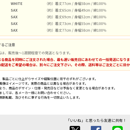
WHITE
（約）着丈77cm / 身幅58cm / 綿100％
SAX
（約）着丈65cm / 身幅49cm / 綿100％
SAX
（約）着丈69cm / 身幅52cm / 綿100％
SAX
（約）着丈73cm / 身幅55cm / 綿100％
SAX
（約）着丈77cm / 身幅58cm / 綿100％
するご注意
品は、販売後～1週間程度での発送となります。
なる商品を同時にご注文された場合、最も遅い販売日にあわせての一括発送になりま
の配送をご希望の場合は、別々にご注文下さい。その際、送料等はご注文ごとに掛か
、製品ごとに仕上がりサイズや縫製位置に若干のずれがございます。
画像はイメージです。実際の商品とは異なる場合があります。
より、商品のデザイン・仕様・発売日などは予告なく変更となる場合があります。
ましては、各メーカー様にお問い合わせください。
無断転載、及びそれに準ずる行為を一切禁止いたします。
「いいね」と思ったら友達に共有！