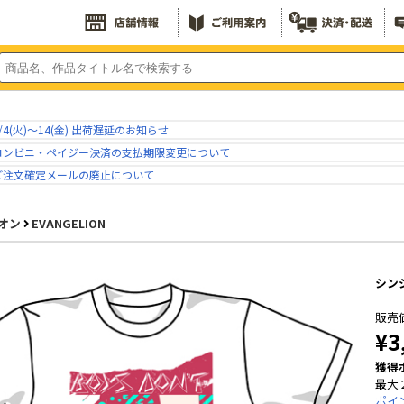
/4(火)～14(金) 出荷遅延のお知らせ
コンビニ・ペイジー決済の支払期限変更について
ご注文確定メールの廃止について
オン
EVANGELION
シンジ
販売
¥3
獲得
最大 
ポイ