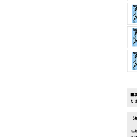
■
り
【
※