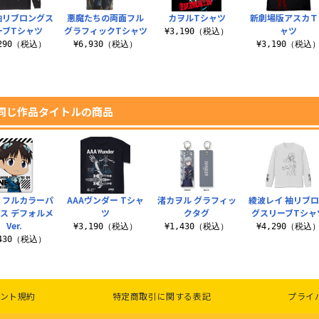
袖リブロングス
悪魔たちの両面フル
カヲルTシャツ
新劇場版アスカＴ
ーブTシャツ
グラフィックTシャツ
ャツ
¥3,190（税込）
,290（税込）
¥6,930（税込）
¥3,190（税込
同じ作品タイトルの商品
 フルカラーパ
AAAヴンダー Tシャ
渚カヲル グラフィッ
綾波レイ 袖リブ
ス デフォルメ
ツ
クタグ
グスリーブTシャ
Ver.
¥3,190（税込）
¥1,430（税込）
¥4,290（税込
,430（税込）
ント規約
特定商取引に関する表記
プライ