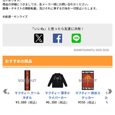
合があります。
商品の詳細につきましては、各メーカー様にお問い合わせください。
画像・テキストの無断転載、及びそれに準ずる行為を一切禁止いたします。
©創通・サンライズ
「いいね」と思ったら友達に共有！
4549970245470 / 0202-0241
おすすめの商品
・カール
マフティー クール
マフティー 薄手ド
マフティー 耐水ス
クスィ
シャツ
タオル
ライパーカー
テッカー
2wa
（税込）
¥3,080（税込）
¥6,380（税込）
¥550（税込）
¥4,