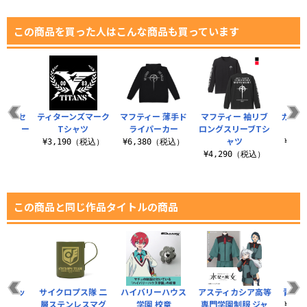
この商品を買った人はこんな商品も買っています
 シンセ
ティターンズマーク
マフティー 薄手ド
マフティー 袖リブ
カボチ
ザーカー
Tシャツ
ライパーカー
ロングスリーブTシ
ェイ
ース
ャツ
¥3,190（税込）
¥6,380（税込）
¥3,
（税込）
¥4,290（税込）
この商品と同じ作品タイトルの商品
盾型ワッ
サイクロプス隊 二
ハイバリーハウス
アスティカシア高等
青い
ン
層ステンレスマグ
学園 校章
専門学園制服 ジャ
¥3,