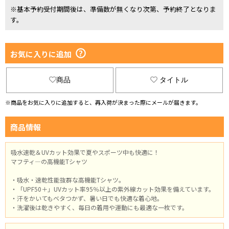
※基本予約受付期間後は、準備数が無くなり次第、予約終了となりま
す。
お気に入りに追加
商品
タイトル
※商品をお気に入りに追加すると、再入荷が決まった際にメールが届きます。
商品情報
吸水速乾＆UVカット効果で夏やスポーツ中も快適に！
マフティ―の高機能Tシャツ
・吸水・速乾性能抜群な高機能Tシャツ。
・「UPF50＋」UVカット率95％以上の紫外線カット効果を備えています。
・汗をかいてもベタつかず、暑い日でも快適な着心地。
・洗濯後は乾きやすく、毎日の着用や運動にも最適な一枚です。