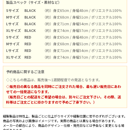
製品スペック（サイズ・素材など）
Sサイズ
BLACK
（約）身丈65cm / 身幅48cm / ポリエステル100％
Mサイズ
BLACK
（約）身丈68cm / 身幅51cm / ポリエステル100％
Lサイズ
BLACK
（約）身丈71cm / 身幅54cm / ポリエステル100％
XLサイズ
BLACK
（約）身丈74cm / 身幅57cm / ポリエステル100％
Sサイズ
RED
（約）身丈65cm / 身幅48cm / ポリエステル100％
Mサイズ
RED
（約）身丈68cm / 身幅51cm / ポリエステル100％
Lサイズ
RED
（約）身丈71cm / 身幅54cm / ポリエステル100％
XLサイズ
RED
（約）身丈74cm / 身幅57cm / ポリエステル100％
予約商品に関するご注意
◇こちらの商品は、販売後～1週間程度での発送となります。
◇販売日の異なる商品を同時にご注文された場合、最も遅い販売日にあわ
せての一括発送になります。
（販売日ごとの配送をご希望の場合は、別々にご注文下さい。その際、送
料等はご注文ごとに掛かりますので予めご了承下さい。）
縫製製品は特性上、製品ごとに仕上がりサイズや縫製位置に若干のずれがございます。
商品の写真および画像はイメージです。実際の商品とは異なる場合があります。
メーカーの都合により、商品のデザイン・仕様・発売日などは予告なく変更となる場