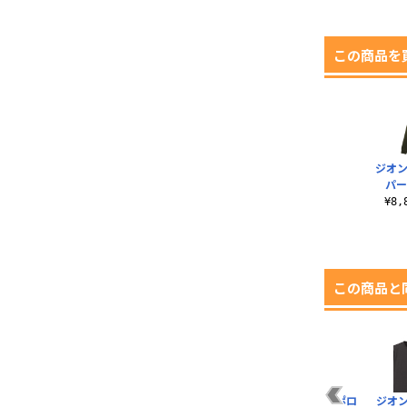
この商品を
ジオン
パー
¥8
この商品と
ア
アスラン・ザラ アク
マスターガンダム＆
地球連邦宇宙軍ポロ
ジオ