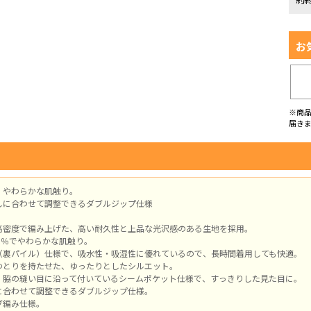
お
※商
届き
、やわらかな肌触り。
しに合わせて調整できるダブルジップ仕様
高密度で編み上げた、高い耐久性と上品な光沢感のある生地を採用。
0％でやわらかな肌触り。
（裏パイル）仕様で、吸水性・吸湿性に優れているので、長時間着用しても快適。
ゆとりを持たせた、ゆったりとしたシルエット。
、脇の縫い目に沿って付いているシームポケット仕様で、すっきりした見た目に。
に合わせて調整できるダブルジップ仕様。
ブ編み仕様。