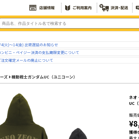
/4(火)～14(金) 出荷遅延のお知らせ
コンビニ・ペイジー決済の支払期限変更について
ご注文確定メールの廃止について
リーズ
機動戦士ガンダムUC（ユニコーン）
ネオ・
UC
販売
¥8
獲得
最大 