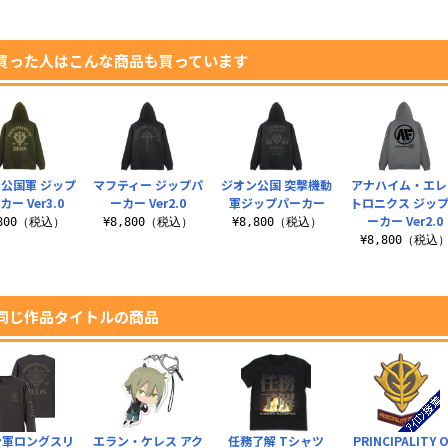
買った人はこんな商品も買っています
公国軍 ジップ
マフティー ジップパ
ジオン公国 突撃機動
アナハイム・エレ
カー Ver3.0
ーカー Ver2.0
軍ジップパーカー
トロニクス ジッ
ーカー Ver2.0
,800（税込）
¥8,800（税込）
¥8,800（税込）
¥8,800（税込
同じ作品タイトルの商品
ン軍ロングスリ
エラン・ケレス アク
任務了解 Tシャツ
PRINCIPALITY 