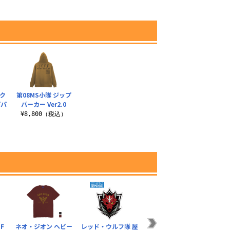
ク
第08MS小隊 ジップ
プパ
パーカー Ver2.0
¥8,800（税込）
）
OF
ネオ・ジオン ヘビー
レッド・ウルフ隊 屋
公国軍旗盾型ワッペ
デビ