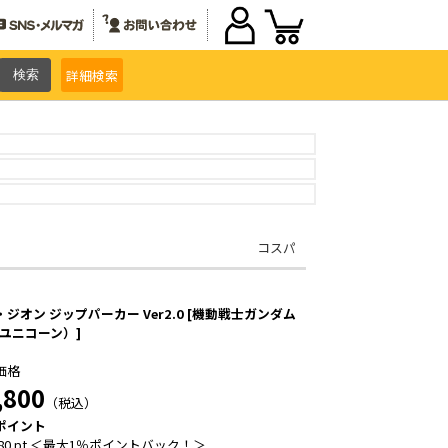
詳細
検索
コスパ
ジオン ジップパーカー Ver2.0 [機動戦士ガンダム
（ユニコーン）]
価格
,800
（税込）
ポイント
80 pt ＜最大1％ポイントバック！＞