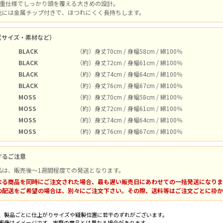
2重仕様でしっかり頭を覆える大きめの設計。
先には金属チップ付きで、ほつれにくく長持ちします。
（サイズ・素材など）
BLACK
（約）身丈70cm / 身幅58cm / 綿100％
BLACK
（約）身丈72cm / 身幅61cm / 綿100％
BLACK
（約）身丈74cm / 身幅64cm / 綿100％
BLACK
（約）身丈76cm / 身幅67cm / 綿100％
MOSS
（約）身丈70cm / 身幅58cm / 綿100％
MOSS
（約）身丈72cm / 身幅61cm / 綿100％
MOSS
（約）身丈74cm / 身幅64cm / 綿100％
MOSS
（約）身丈76cm / 身幅67cm / 綿100％
するご注意
品は、販売後～1週間程度での発送となります。
なる商品を同時にご注文された場合、最も遅い販売日にあわせての一括発送になりま
の配送をご希望の場合は、別々にご注文下さい。その際、送料等はご注文ごとに掛か
、製品ごとに仕上がりサイズや縫製位置に若干のずれがございます。
画像はイメージです。実際の商品とは異なる場合があります。