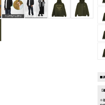
■
【
※
約