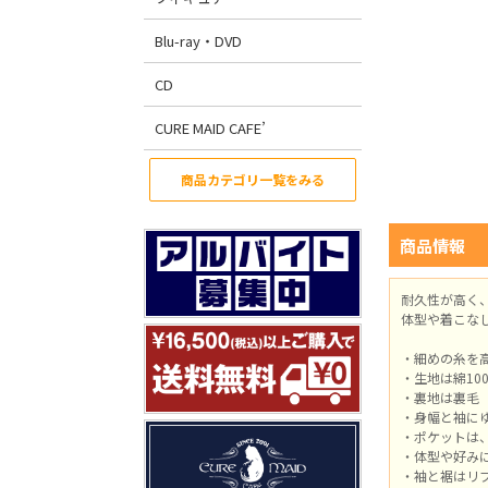
Blu-ray・DVD
CD
CURE MAID CAFE’
商品カテゴリ一覧をみる
商品情報
耐久性が高く
体型や着こな
・細めの糸を
・生地は綿10
・裏地は裏毛
・身幅と袖に
・ポケットは
・体型や好み
・袖と裾はリ