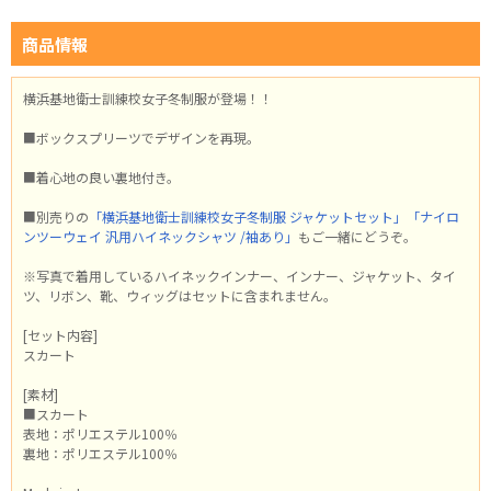
商品情報
横浜基地衛士訓練校女子冬制服が登場！！
■ボックスプリーツでデザインを再現。
■着心地の良い裏地付き。
■別売りの
「横浜基地衛士訓練校女子冬制服 ジャケットセット」
「ナイロ
ンツーウェイ 汎用ハイネックシャツ /袖あり」
もご一緒にどうぞ。
※写真で着用しているハイネックインナー、インナー、ジャケット、タイ
ツ、リボン、靴、ウィッグはセットに含まれません。
[セット内容]
スカート
[素材]
■スカート
表地：ポリエステル100％
裏地：ポリエステル100％