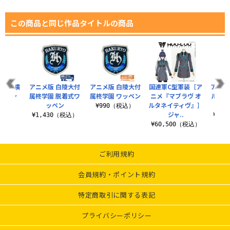
この商品と同じ作品タイトルの商品
国連軍横
アニメ版 白陵大付
アニメ版 白陵大付
国連軍C型軍装［ア
アニメ
ッペン
属柊学園 脱着式ワ
属柊学園 ワッペン
ニメ『マブラヴ オ
ルキリ
ッペン
ルタネイティヴ』］
着式
税込）
¥990（税込）
ジャ..
¥1,430（税込）
¥1,
¥60,500（税込）
ご利用規約
会員規約・ポイント規約
特定商取引に関する表記
プライバシーポリシー