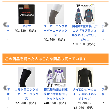
衛士訓練
タイツ
スーパーロングオ
国連軍C型軍装［ア
アニメ
服 ジャ
ーバーニーソック
ニメ『マブラヴ オ
ルキリ
¥1,320（税込）
セット
ス
ルタネイティヴ』］
着式
ジャ..
0（税込）
¥1,760（税込）
¥1,
¥60,500（税込）
この商品を買った人はこんな商品も買っています
軍装［ア
ウルトラロングオ
横浜基地衛士訓練
ナイロンツーウェ
アニメ
ラヴ オ
ーバーニーソック
校女子冬制服 ジャ
イ 汎用ハイネッ
属柊学
ィヴ』］
ス
ケットセット
クシャツ
..
¥2,200（税込）
¥48,950（税込）
¥1,980～
¥1,
0（税込）
¥2,970（税込）