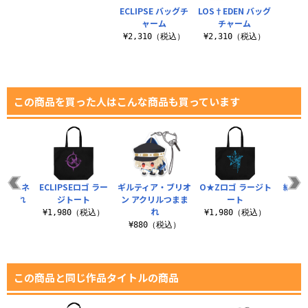
ECLIPSE バッグチ
LOS†EDEN バッグ
ャーム
チャーム
¥2,310（税込）
¥2,310（税込）
この商品を買った人はこんな商品も買っています
・ロマネ
ECLIPSEロゴ ラー
ギルティア・ブリオ
O★Zロゴ ラージト
結希ア
つままれ
ジトート
ン アクリルつまま
ート
リ
れ
税込）
¥1,980（税込）
¥1,980（税込）
¥8
¥880（税込）
この商品と同じ作品タイトルの商品