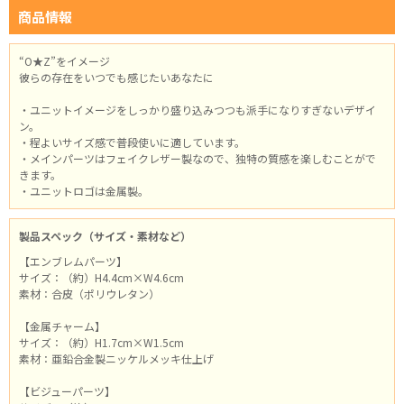
商品情報
“O★Z”をイメージ
彼らの存在をいつでも感じたいあなたに
・ユニットイメージをしっかり盛り込みつつも派手になりすぎないデザイ
ン。
・程よいサイズ感で普段使いに適しています。
・メインパーツはフェイクレザー製なので、独特の質感を楽しむことがで
きます。
・ユニットロゴは金属製。
製品スペック（サイズ・素材など）
【エンブレムパーツ】
サイズ：（約）H4.4cm×W4.6cm
素材：合皮（ポリウレタン）
【金属チャーム】
サイズ：（約）H1.7cm×W1.5cm
素材：亜鉛合金製ニッケルメッキ仕上げ
【ビジューパーツ】