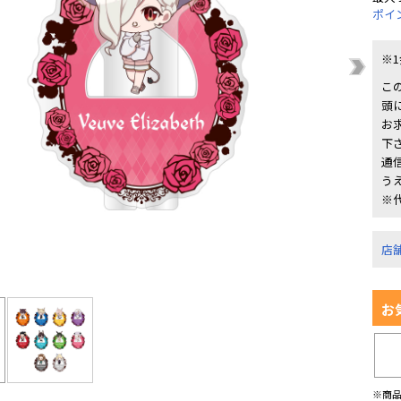
ポイ
※
こ
頭
お
下
通
う
※
店
お
※商