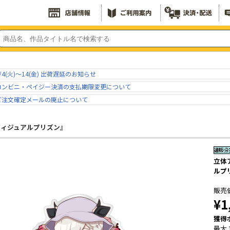
/4(火)～14(金) 出荷遅延のお知らせ
コンビニ・ペイジー決済の支払期限変更について
ご注文確定メールの廃止について
ヴィジュアルプリズン』
立体
ルプ
販売
¥1
獲得
最大 