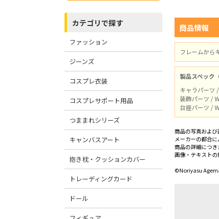
カテゴリで探す
商品情報
ファッション
フレームから
ジーンズ
製品スペック
コスプレ衣装
キャラパーツ /
装飾パーツ / 
コスプレサポート用品
台座パーツ / 
つままれシリーズ
商品の写真および
キャンバスアート
メーカーの都合に
商品の詳細につき
画像・テキストの
抱き枕・クッションカバー
©Noriyasu Agemat
トレーディングカード
ドール
フィギュア