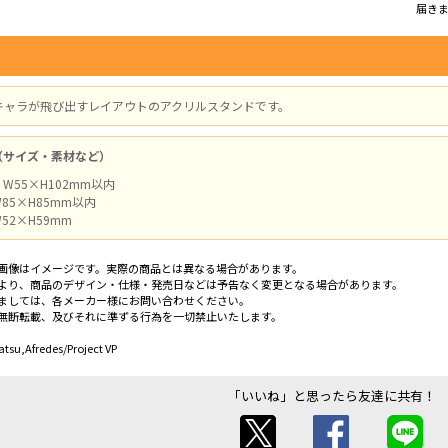
届き
キャラが飛び出すレイアウトのアクリルスタンドです。
（サイズ・素材など）
 W55×H102mm以内
W85×H85mm以内
W52×H59mm
画像はイメージです。実際の商品とは異なる場合があります。
より、商品のデザイン・仕様・発売日などは予告なく変更となる場合があります。
ましては、各メーカー様にお問い合わせください。
無断転載、及びそれに準ずる行為を一切禁止いたします。
su,Afredes/Project VP
「いいね」と思ったら友達に共有！