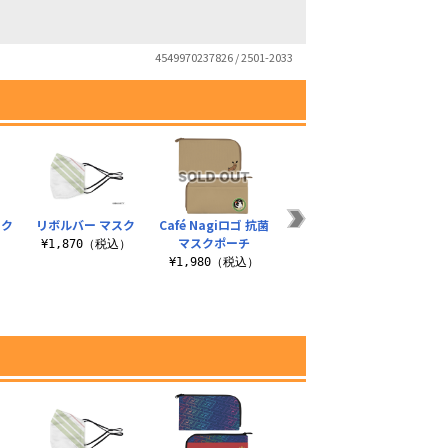
4549970237826 / 2501-2033
スク
リボルバー マスク
Café Nagiロゴ 抗菌
榊遊矢モチーフ 抗菌
KC 
マスクポーチ
マスクポーチ
）
¥1,870（税込）
¥1
¥1,980（税込）
¥1,980（税込）