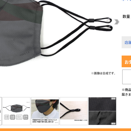
数量
店
お
※商
届き