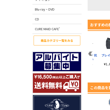
Blu-ray・DVD
CD
おすすめの
CURE MAID CAFE’
商品カテゴリ一覧をみる
ン
不動遊星モチーフ 抗
ハネクリボー 抗菌マ
王道遊我モチーフ 抗
プレイ
菌マスクポーチ
スクポーチ
菌マスクポーチ
）
¥1,980（税込）
¥1,980（税込）
¥1,980（税込）
¥1
この商品を