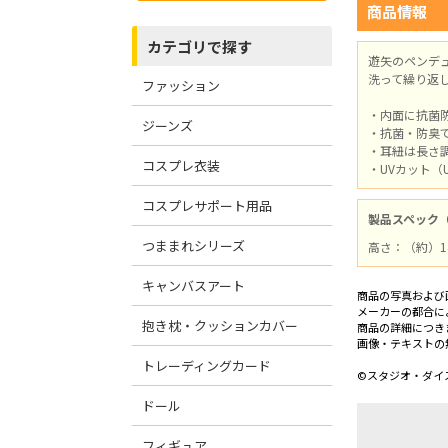
商品情報
カテゴリで探す
遊矢のペンデ
洗って繰り返
ファッション
・内面に抗菌
ジーンズ
・抗菌・防臭
・耳紐は長さ
コスプレ衣装
・UVカット（
コスプレサポート用品
製品スペック
つままれシリーズ
高さ：（約）14
キャンバスアート
商品の写真および
メーカーの都合に
抱き枕・クッションカバー
商品の詳細につき
画像・テキストの
トレーディングカード
©スタジオ・ダイス
ドール
フィギュア