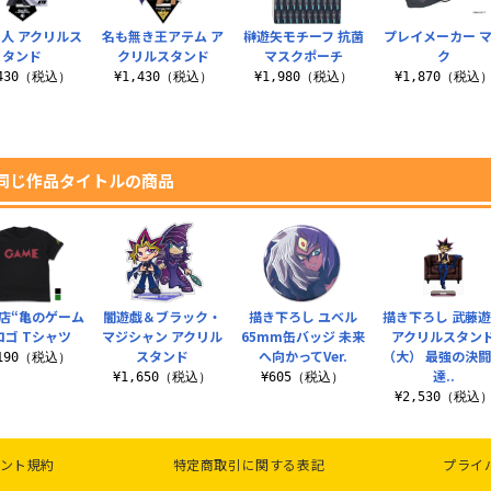
人 アクリルス
名も無き王アテム ア
榊遊矢モチーフ 抗菌
プレイメーカー 
タンド
クリルスタンド
マスクポーチ
ク
,430（税込）
¥1,430（税込）
¥1,980（税込）
¥1,870（税込
同じ作品タイトルの商品
店“亀のゲーム
闇遊戯＆ブラック・
描き下ろし ユベル
描き下ろし 武藤
ロゴ Tシャツ
マジシャン アクリル
65mm缶バッジ 未来
アクリルスタン
スタンド
へ向かってVer.
（大） 最強の決
,190（税込）
達..
¥1,650（税込）
¥605（税込）
¥2,530（税込
ント規約
特定商取引に関する表記
プライ