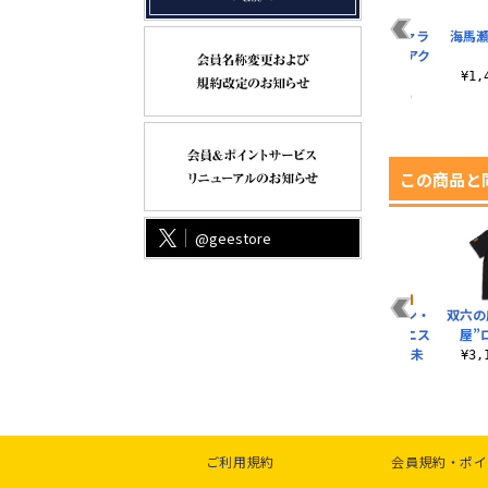
スト
藤木遊作 100cmタペ
鴻上了見 100cmタペ
失われた王（ファラ
海馬瀬
r.
ストリー リラックス
ストリー リラックス
オ）の記憶石版 アク
Ver.
Ver.
リルスタンド
）
¥1
¥6,050（税込）
¥6,050（税込）
¥1,430（税込）
この商品と
@geestore
遊
WRGP ジップパーカ
描き下ろし 闇バクラ
描き下ろし ヨハン・
双六の
セ
ー
アクリルスタンド
アンデルセン ミニス
屋”
（大） オフモードの
テッカーセット 未
¥6,600（税込）
¥3
決..
来..
¥2,530（税込）
¥770（税込）
ご利用規約
会員規約・ポイ