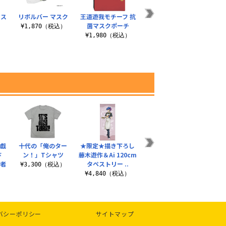
マス
リボルバー マスク
王道遊我モチーフ 抗
王道遊我 マスク
闇遊
菌マスクポーチ
チ
¥1,870（税込）
¥1,870（税込）
）
¥1,980（税込）
¥
遊戯
十代の「俺のター
★限定★描き下ろし
闇遊戯 アクリルスタ
描き下
ド
ン！」Tシャツ
藤木遊作＆Ai 120cm
ンド（大）デュエル
ニス
闘者
タペストリー ..
への闘志Ver.
一輪の
¥3,300（税込）
¥4,840（税込）
¥2,530（税込）
¥
）
バシーポリシー
サイトマップ