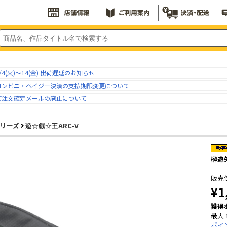
/4(火)～14(金) 出荷遅延のお知らせ
コンビニ・ペイジー決済の支払期限変更について
ご注文確定メールの廃止について
シリーズ
遊☆戯☆王ARC-V
榊遊
販売
¥1
獲得
最大 
ポイ