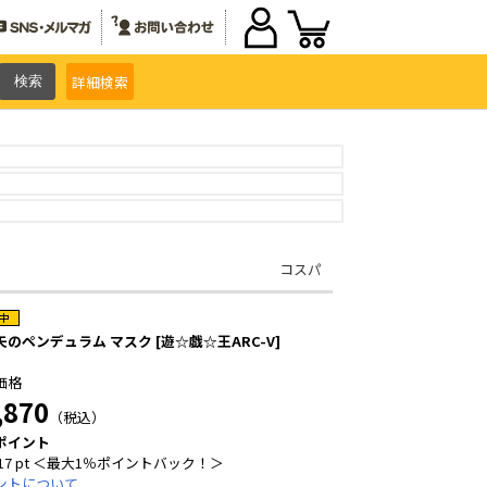
詳細
検索
コスパ
矢のペンデュラム マスク [遊☆戯☆王ARC-V]
価格
,870
（税込）
ポイント
17 pt ＜最大1％ポイントバック！＞
ントについて