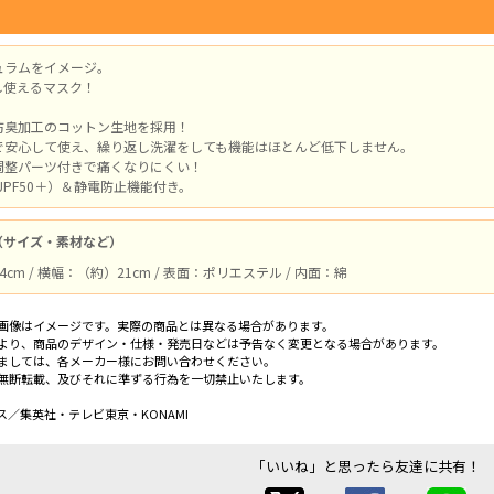
ュラムをイメージ。
し使えるマスク！
防臭加工のコットン生地を採用！
で安心して使え、繰り返し洗濯をしても機能はほとんど低下しません。
調整パーツ付きで痛くなりにくい！
UPF50＋）＆静電防止機能付き。
（サイズ・素材など）
cm / 横幅：（約）21cm / 表面：ポリエステル / 内面：綿
画像はイメージです。実際の商品とは異なる場合があります。
より、商品のデザイン・仕様・発売日などは予告なく変更となる場合があります。
ましては、各メーカー様にお問い合わせください。
無断転載、及びそれに準ずる行為を一切禁止いたします。
／集英社・テレビ東京・KONAMI
「いいね」と思ったら友達に共有！