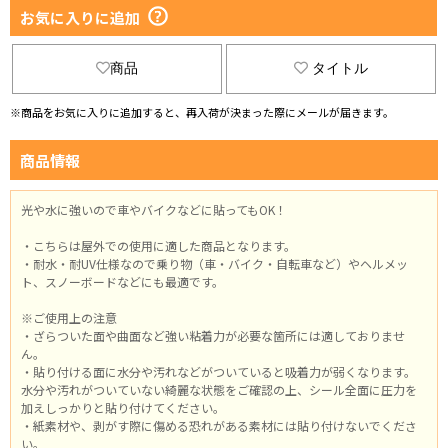
お気に入りに追加
商品
タイトル
※商品をお気に入りに追加すると、再入荷が決まった際にメールが届きます。
商品情報
光や水に強いので車やバイクなどに貼ってもOK！
・こちらは屋外での使用に適した商品となります。
・耐水・耐UV仕様なので乗り物（車・バイク・自転車など）やヘルメッ
ト、スノーボードなどにも最適です。
※ご使用上の注意
・ざらついた面や曲面など強い粘着力が必要な箇所には適しておりませ
ん。
・貼り付ける面に水分や汚れなどがついていると吸着力が弱くなります。
水分や汚れがついていない綺麗な状態をご確認の上、シール全面に圧力を
加えしっかりと貼り付けてください。
・紙素材や、剥がす際に傷める恐れがある素材には貼り付けないでくださ
い。