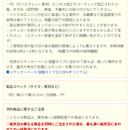
・PE（ポリエチレン）素材、エンボス加工やコーティング加工された小
箱、木や石（自然物）、麻袋、不織布には貼り付けないでください。
・バイクのエンジン付近など高温になる場所や、冷蔵庫など低温環境での
使用は避けてください。粘着力低下の原因となります。
・貼る素材や場所によってはシールが剥がれやすくなることがあります。
・ステッカーを剥がすと跡が残る場合がございますのであらかじめご了承
ください。（ステッカー表面を温めて剥がすと綺麗に剥がすことができま
す）
・ご使用状況や貼り付け後の周囲の環境によっても異なりますが、耐用年数
の目安は約1～2年となります。（粘着力や印刷の保持期間）
・別売のステッカーベース 吸盤タイプと合わせて使えば、貼った場所を汚
さず、室内や車内で気軽にステッカーを取り付けられます。
■ステッカーベース 吸盤タイプ [COSPAオリジナル]
製品スペック（サイズ・素材など）
（約）縦11×横10.5cm / 合成紙、PP
予約商品に関するご注意
◇こちらの商品は、販売後～1週間程度での発送となります。
◇販売日の異なる商品を同時にご注文された場合、最も遅い販売日にあわ
せての一括発送になります。