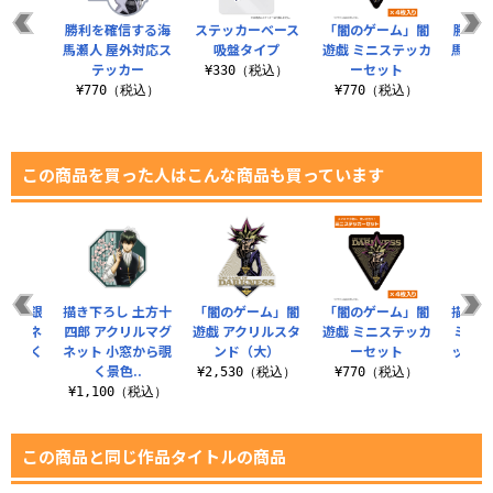
勝利を確信する海
ステッカーベース
「闇のゲーム」闇
勝利を
馬瀬人 屋外対応ス
吸盤タイプ
遊戯 ミニステッカ
馬瀬人
テッカー
ーセット
カ
¥330（税込）
¥770（税込）
¥770（税込）
¥7
この商品を買った人はこんな商品も買っています
 坂田銀
描き下ろし 土方十
「闇のゲーム」闇
「闇のゲーム」闇
描き下
ルマグネ
四郎 アクリルマグ
遊戯 アクリルスタ
遊戯 ミニステッカ
ミニス
から覗く
ネット 小窓から覗
ンド（大）
ーセット
ット 
..
く景色..
決
¥2,530（税込）
¥770（税込）
（税込）
¥1,100（税込）
¥7
この商品と同じ作品タイトルの商品