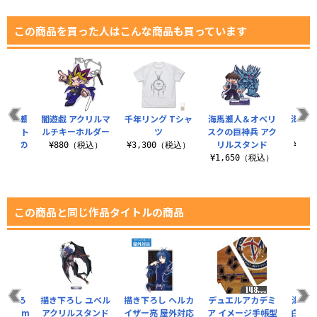
この商品を買った人はこんな商品も買っています
 海馬瀬
闇遊戯 アクリルマ
千年リング Tシャ
海馬瀬人＆オベリ
海馬瀬
mタペスト
ルチキーホルダー
ツ
スクの巨神兵 アク
ス
モードの
リルスタンド
¥880（税込）
¥3,300（税込）
¥1,
¥1,650（税込）
（税込）
この商品と同じ作品タイトルの商品
描き下ろ
描き下ろし ユベル
描き下ろし ヘルカ
デュエルアカデミ
海馬瀬
120cm
アクリルスタンド
イザー亮 屋外対応
ア イメージ手帳型
白龍 