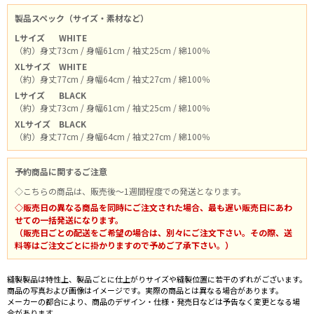
製品スペック（サイズ・素材など）
Lサイズ
WHITE
（約）身丈73cm / 身幅61cm / 袖丈25cm / 綿100％
XLサイズ
WHITE
（約）身丈77cm / 身幅64cm / 袖丈27cm / 綿100％
Lサイズ
BLACK
（約）身丈73cm / 身幅61cm / 袖丈25cm / 綿100％
XLサイズ
BLACK
（約）身丈77cm / 身幅64cm / 袖丈27cm / 綿100％
予約商品に関するご注意
◇こちらの商品は、販売後～1週間程度での発送となります。
◇販売日の異なる商品を同時にご注文された場合、最も遅い販売日にあわ
せての一括発送になります。
（販売日ごとの配送をご希望の場合は、別々にご注文下さい。その際、送
料等はご注文ごとに掛かりますので予めご了承下さい。）
縫製製品は特性上、製品ごとに仕上がりサイズや縫製位置に若干のずれがございます。
商品の写真および画像はイメージです。実際の商品とは異なる場合があります。
メーカーの都合により、商品のデザイン・仕様・発売日などは予告なく変更となる場
合があります。