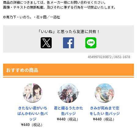
商品の詳細につきましては、各メーカー様にお問い合わせください。
画像・テキストの無断転載、及びそれに準ずる行為を一切禁止いたします。
©青乃下・いのり。・花ヶ田／一迅社
「いいね」と思ったら友達に共有！
4549970230872 / 3651-1678
おすすめの商品
きたない君がいち
君と綴るうたかた
きみが死ぬまで恋
ばんかわいい 缶バ
缶バッジ
をしたい 缶バッジ
ッジ
¥440（税込）
¥440（税込）
¥440（税込）