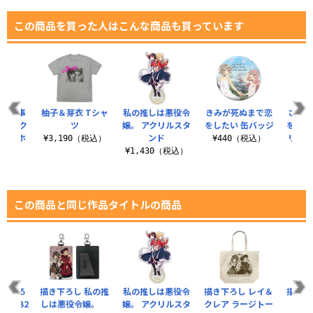
この商品を買った人はこんな商品も買っています
はお仕事
柚子＆芽衣 Tシャ
私の推しは悪役令
きみが死ぬまで恋
ささや
S風アク
ツ
嬢。 アクリルスタ
をしたい 缶バッジ
を唄う
チキーホ
ンド
リルマ
¥3,190（税込）
¥440（税込）
ー
¥1,430（税込）
税込）
¥8
この商品と同じ作品タイトルの商品
描き下ろ
描き下ろし 私の推
私の推しは悪役令
描き下ろし レイ＆
描き下
レア B2
しは悪役令嬢。
嬢。 アクリルスタ
クレア ラージトー
＝フ