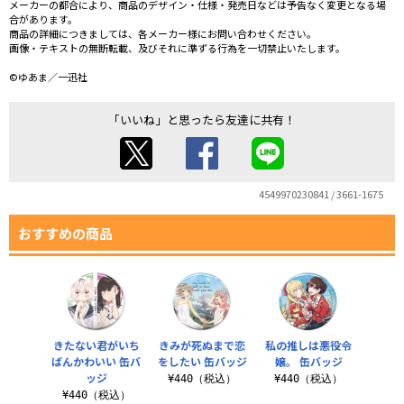
メーカーの都合により、商品のデザイン・仕様・発売日などは予告なく変更となる場
合があります。
商品の詳細につきましては、各メーカー様にお問い合わせください。
画像・テキストの無断転載、及びそれに準ずる行為を一切禁止いたします。
©ゆあま／一迅社
「いいね」と思ったら友達に共有！
4549970230841 / 3661-1675
おすすめの商品
きたない君がいち
きみが死ぬまで恋
私の推しは悪役令
ばんかわいい 缶バ
をしたい 缶バッジ
嬢。 缶バッジ
ッジ
¥440（税込）
¥440（税込）
¥440（税込）