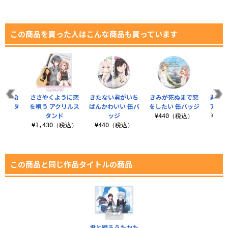
この商品を買った人はこんな商品も買っています
は悪役令
ささやくように恋
きたない君がいち
きみが死ぬまで恋
君と綴
リルスタ
を唄う アクリルス
ばんかわいい 缶バ
をしたい 缶バッジ
アクリ
ド
タンド
ッジ
¥440（税込）
¥1,
（税込）
¥1,430（税込）
¥440（税込）
この商品と同じ作品タイトルの商品
君と綴るうたかた