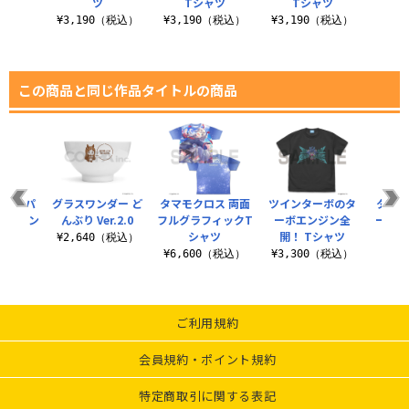
ツ
Tシャツ
Tシャツ
¥3,190（税込）
¥3,190（税込）
¥3,190（税込）
この商品と同じ作品タイトルの商品
ーチ パ
グラスワンダー ど
タマモクロス 両面
ツインターボのタ
タップ
ナスカン
んぶり Ver.2.0
フルグラフィックT
ーボエンジン全
ー ア
）
シャツ
開！ Tシャツ
¥2,640（税込）
（税込）
¥6,600（税込）
¥3,300（税込）
¥8
ご利用規約
会員規約・ポイント規約
特定商取引に関する表記