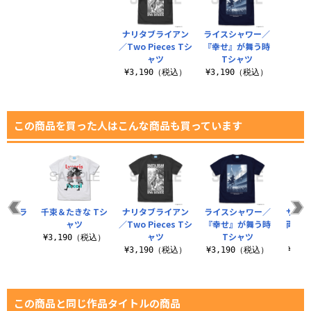
ナリタブライアン
ライスシャワー／
／Two Pieces Tシ
『幸せ』が舞う時
ャツ
Tシャツ
¥3,190（税込）
¥3,190（税込）
この商品を買った人はこんな商品も買っています
ナ ドラ
千束＆たきな Tシ
ナリタブライアン
ライスシャワー／
サイレ
ャツ
ャツ
／Two Pieces Tシ
『幸せ』が舞う時
両面フ
ャツ
Tシャツ
ッ
（税込）
¥3,190（税込）
¥3,190（税込）
¥3,190（税込）
¥6,
この商品と同じ作品タイトルの商品