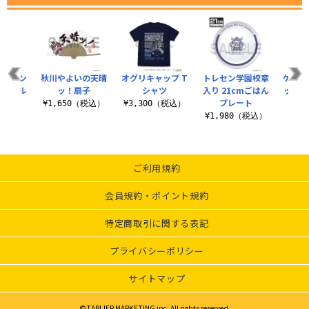
サイレン
秋川やよいの天晴
オグリキャップ T
トレセン学園校章
ゲーム
アクリル
ッ！扇子
シャツ
入り 21cmごはん
ックイ
まれ
プレート
ル
¥1,650（税込）
¥3,300（税込）
税込）
¥1,980（税込）
¥8
ご利用規約
会員規約・ポイント規約
特定商取引に関する表記
プライバシーポリシー
サイトマップ
©TABLIER MARKETING inc. All rights reserved.