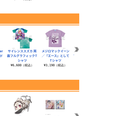
）
¥6,930（税込）
er
サイレンススズカ 両
メジロマックイーン
ナリタブライアン／
首置い
ド
面フルグラフィックT
／『エース』として
Two Pieces Tシャツ
シャツ
Tシャツ
¥3,190（税込）
¥3
）
¥6,600（税込）
¥3,190（税込）