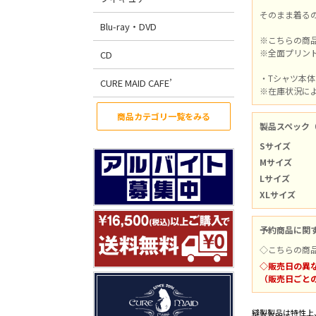
そのまま着る
Blu-ray・DVD
※こちらの商
※全面プリン
CD
・Tシャツ本
CURE MAID CAFE’
※在庫状況に
商品カテゴリ一覧をみる
製品スペック
Sサイズ
Mサイズ
Lサイズ
XLサイズ
予約商品に関
◇こちらの商
◇販売日の異
（販売日ごと
縫製製品は特性上