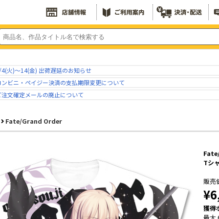
/4(火)～14(金) 出荷遅延のお知らせ
コンビニ・ペイジー決済の支払期限変更について
ご注文確定メールの廃止について
Fate/Grand Order
Fat
Tシャツ
販売
¥6
獲得
最大 