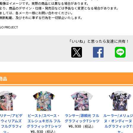
画像はイメージです。実際の商品とは異なる場合があります。
より、商品のデザイン・仕様・発売日などは予告なく変更となる場合があります。
ましては、各メーカー様にお問い合わせください。
無断転載、及びそれに準ずる行為を一切禁止いたします。
GO PROJECT
「いいね」と思ったら友達に共有！
商品
リナー/アビゲ
ビースト/スペース・
ランサー/源頼光 フル
ルーラー/メリュ
・ウィリアムズ
エレシュキガル フル
グラフィックTシャツ
ヌ・オンディーヌ
 フルグラフィ
グラフィックTシャツ
ルグラフィックT
¥6,930（税込）
ッ..
ャ..
¥6,930（税込）