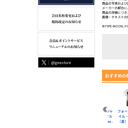
商品の写真および
メーカーの都合に
商品の詳細につき
画像・テキストの
©TYPE-MOON / F
@geestore
おすすめの
士
バーサーカー/アルト
バーサーカー/伊吹童
アヴェンジャー/ジャ
フォー
ラ
リア・キャスター フ
子 フルグラフィック
ンヌ・ダルク〔オル
イル
ツ
ルグラフィックTシ
Tシャツ
タ〕 邪竜の魔女ver..
〔夏〕
ャ..
¥6,930（税込）
¥6,930（税込）