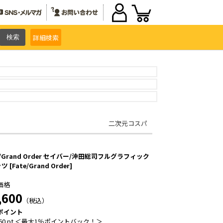
詳細
検索
二次元コスパ
e/Grand Order セイバー/沖田総司フルグラフィック
 [Fate/Grand Order]
価格
,600
（税込）
ポイント
60 pt ＜最大1％ポイントバック！＞