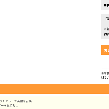
■
【
※
約
お
※商
届き
にフルカラーで英霊を召喚！
ダーを遂行せよ