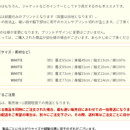
のはもちろん、ジャケットなどのインナーとしてチラ見せするのもオススメです。
品は前面のみのプリントとなります（背面は白地となります）。
トの技法上、縫い目や脇下部分に若干のカスレやプリント切れが生じます。ご了承く
体の仕様が変更になります。プリントデザインに変更はございません。
よっては、ご購入された商品が旧仕様の場合がございます。あらかじめご了承ください。
（サイズ・素材など）
WHITE
（約）着丈65cm / 身幅49cm / 袖丈19cm / 綿100％
WHITE
（約）着丈69cm / 身幅52cm / 袖丈20cm / 綿100％
WHITE
（約）着丈73cm / 身幅55cm / 袖丈22cm / 綿100％
WHITE
（約）着丈77cm / 身幅58cm / 袖丈24cm / 綿100％
するご注意
品は、販売後～1週間程度での発送となります。
なる商品を同時にご注文された場合、最も遅い販売日にあわせての一括発送になりま
の配送をご希望の場合は、別々にご注文下さい。その際、送料等はご注文ごとに掛か
、製品ごとに仕上がりサイズや縫製位置に若干のずれがございます。