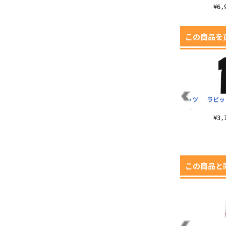
¥6,930（税込）
¥6
この商品を
ィ
穿て! 爆裂魔法Tシャ
ノッブぐだぐだ本能
金のノッブTシャツ
ラビッ
ツ
寺ショルダートート
¥3,190（税込）
）
¥3,190（税込）
¥2,200（税込）
¥3
この商品と