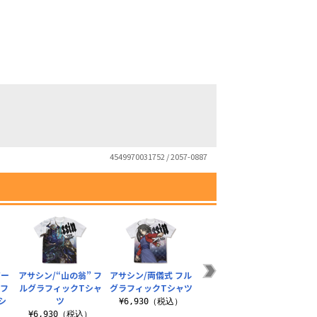
4549970031752 / 2057-0887
ジー
アサシン/“山の翁” フ
アサシン/両儀式 フル
セイバー/アルトリ
キャス
 フ
ルグラフィックTシャ
グラフィックTシャツ
ア・ペンドラゴン
ガン 
シ
ツ
〔オルタ〕漆黒の騎
¥6,930（税込）
士王ve..
¥6,930（税込）
¥6