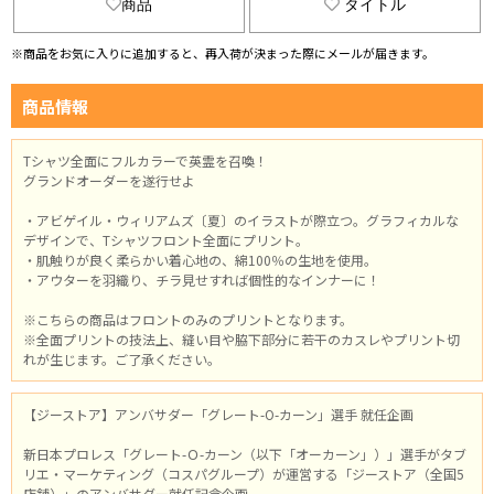
商品
タイトル
※商品をお気に入りに追加すると、再入荷が決まった際にメールが届きます。
商品情報
Tシャツ全面にフルカラーで英霊を召喚！
グランドオーダーを遂行せよ
・アビゲイル・ウィリアムズ〔夏〕のイラストが際立つ。グラフィカルな
デザインで、Tシャツフロント全面にプリント。
・肌触りが良く柔らかい着心地の、綿100％の生地を使用。
・アウターを羽織り、チラ見せすれば個性的なインナーに！
※こちらの商品はフロントのみのプリントとなります。
※全面プリントの技法上、縫い目や脇下部分に若干のカスレやプリント切
れが生じます。ご了承ください。
【ジーストア】アンバサダー「グレート-O-カーン」選手 就任企画
新日本プロレス「グレート-Ｏ-カーン（以下「オーカーン」）」選手がタブ
リエ・マーケティング（コスパグループ）が運営する「ジーストア（全国5
店舗）」のアンバサダー就任記念企画。