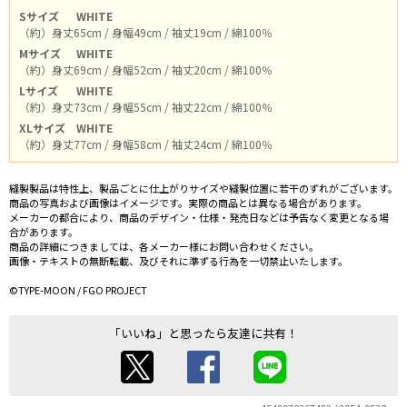
Sサイズ
WHITE
（約）身丈65cm / 身幅49cm / 袖丈19cm / 綿100％
Mサイズ
WHITE
（約）身丈69cm / 身幅52cm / 袖丈20cm / 綿100％
Lサイズ
WHITE
（約）身丈73cm / 身幅55cm / 袖丈22cm / 綿100％
XLサイズ
WHITE
（約）身丈77cm / 身幅58cm / 袖丈24cm / 綿100％
縫製製品は特性上、製品ごとに仕上がりサイズや縫製位置に若干のずれがございます。
商品の写真および画像はイメージです。実際の商品とは異なる場合があります。
メーカーの都合により、商品のデザイン・仕様・発売日などは予告なく変更となる場
合があります。
商品の詳細につきましては、各メーカー様にお問い合わせください。
画像・テキストの無断転載、及びそれに準ずる行為を一切禁止いたします。
©TYPE-MOON / FGO PROJECT
「いいね」と思ったら友達に共有！