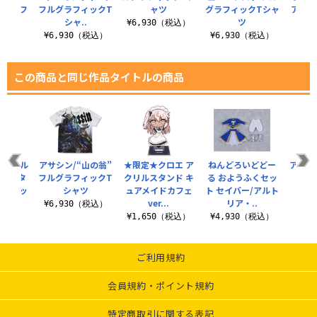
ッド フ
フルグラフィックT
ャツ
グラフィックTシャ
アムズ
..
シャ..
ツ
ー
¥6,930（税込）
（税込）
¥6,930（税込）
¥6,930（税込）
¥6
この商品と同じ作品タイトルの商品
ー/アル
アサシン/“山の翁”
★限定★クロエ ア
ねんどろいどどー
アルタ
キャスタ
フルグラフィックT
クリルスタンド キ
る おようふくセッ
道満
ラフィッ
シャツ
ュアメイドカフェ
ト セイバー/アルト
¥9
..
ver...
リア・..
¥6,930（税込）
（税込）
¥1,650（税込）
¥4,930（税込）
ご利用規約
会員規約・ポイント規約
特定商取引に関する表記