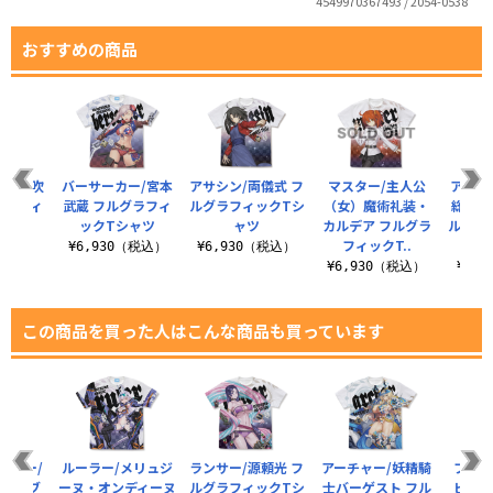
4549970367493 / 2054-0538
おすすめの商品
ー/伊吹
バーサーカー/宮本
アサシン/両儀式 フ
マスター/主人公
アルタ
グラフィ
武蔵 フルグラフィ
ルグラフィックTシ
（女）魔術礼装・
総司〔
シャツ
ックTシャツ
ャツ
カルデア フルグラ
ルグラ
フィックT..
（税込）
¥6,930（税込）
¥6,930（税込）
¥6,930（税込）
¥6,
この商品を買った人はこんな商品も買っています
ンサー/
ルーラー/メリュジ
ランサー/源頼光 フ
アーチャー/妖精騎
フォー
イド・ブ
ーヌ・オンディーヌ
ルグラフィックTシ
士バーゲスト フル
ビゲイ