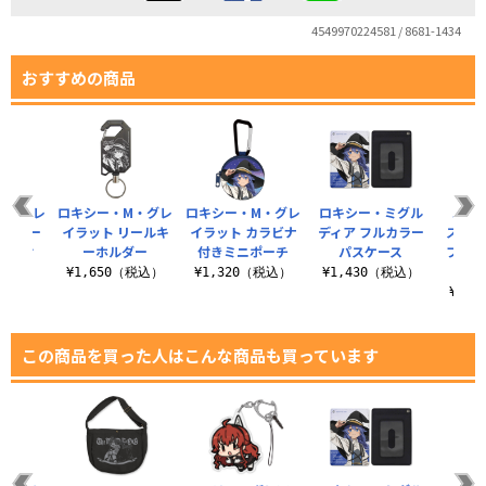
4549970224581 / 8681-1434
おすすめの商品
M・グレ
ロキシー・M・グレ
ロキシー・M・グレ
ロキシー・ミグル
エリ
パスケー
イラット リールキ
イラット カラビナ
ディア フルカラー
ス・グ
カン付
ーホルダー
付きミニポーチ
パスケース
フルカ
）
¥1,650（税込）
¥1,320（税込）
¥1,430（税込）
（税込）
¥1,
この商品を買った人はこんな商品も買っています