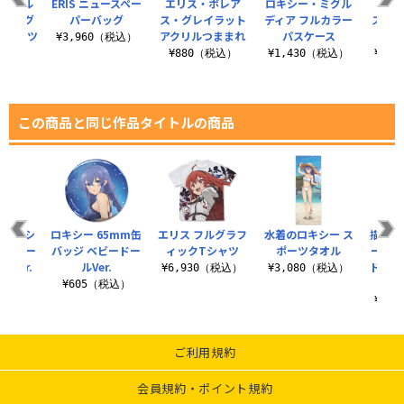
・ミグル
ERIS ニュースペー
エリス・ボレア
ロキシー・ミグル
エリ
面フルグ
パーバッグ
ス・グレイラット
ディア フルカラー
ス・
Tシャツ
アクリルつままれ
パスケース
¥3,960（税込）
（税込）
¥880（税込）
¥1,430（税込）
¥3,
この商品と同じ作品タイトルの商品
 ロキシ
ロキシー 65mm缶
エリス フルグラフ
水着のロキシー ス
描き下
ストリー
バッジ ベビードー
ィックTシャツ
ポーツタオル
ー ア
Ver.
ルVer.
ド（大
¥6,930（税込）
¥3,080（税込）
（税込）
¥605（税込）
¥2,
ご利用規約
会員規約・ポイント規約