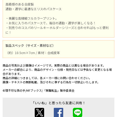
高級感のある合皮製
通勤・通学に最適なエリスのパスケース
・美麗な高精細フルカラープリント。
・お気に入りのパスケースで、毎日の通勤・通学が楽しくなる！
・別売りのコスパのリールキーホルダーシリーズと合わせればもっと便利
に！
製品スペック（サイズ・素材など）
（約）10.5cm×7cm / 素材：合成皮革
商品の写真および画像はイメージです。実際の商品とは異なる場合があります。
メーカーの都合により、商品のデザイン・仕様・発売日などは予告なく変更となる場
合があります。
商品の詳細につきましては、各メーカー様にお問い合わせください。
画像・テキストの無断転載、及びそれに準ずる行為を一切禁止いたします。
©理不尽な孫の手/MFブックス/「無職転生」製作委員会
「いいね」と思ったら友達に共有！