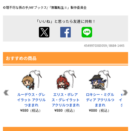
©理不尽な孫の手/MFブックス/「無職転生Ⅱ」製作委員会
「いいね」と思ったら友達に共有！
4549970383059 / 8684-1445
おすすめの商品
ルーデウス・グレ
エリス・ボレア
ロキシー・ミグル
★限定
イラット アクリル
ス・グレイラット
ディア アクリルつ
イヤホ
つままれ
アクリルつままれ
ままれ
ダスト
¥880（税込）
¥880（税込）
¥880（税込）
¥1