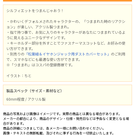
シルフィエットをつまんじゃおう！
・かわいくデフォルメされたキャラクターの、「つままれた時のリアクシ
ョン」が楽しい、アクリル製つままれ。
・指で持つ事で、お気に入りのキャラクターがあなたにつままれているよ
うに見えるユニークなデザインです。
・キーホルダー部分を外すことでファスナーマスコットなど、お好みの使
い方ができます。
・別売りの
「松葉紐＆イヤホンジャック用ダストカバーセット」
のご利用
で、スマホなどにも最適な使い方ができます。
※「つままれ」はコスパの登録商標です。
イラスト：ちと
製品スペック（サイズ・素材など）
60mm程度 / アクリル製
商品の写真および画像はイメージです。実際の商品とは異なる場合があります。
メーカーの都合により、商品のデザイン・仕様・発売日などは予告なく変更となる場
合があります。
商品の詳細につきましては、各メーカー様にお問い合わせください。
画像・テキストの無断転載、及びそれに準ずる行為を一切禁止いたします。