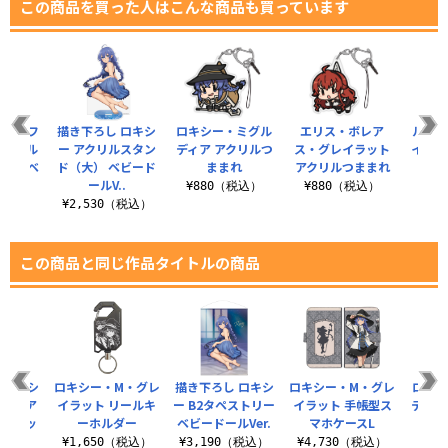
この商品を買った人はこんな商品も買っています
 シルフ
描き下ろし ロキシ
ロキシー・ミグル
エリス・ボレア
ルーデ
アクリル
ー アクリルスタン
ディア アクリルつ
ス・グレイラット
イラッ
大） ベ
ド（大） ベビード
ままれ
アクリルつままれ
つ
..
ールV..
¥880（税込）
¥880（税込）
¥8
（税込）
¥2,530（税込）
この商品と同じ作品タイトルの商品
 ロキシ
ロキシー・M・グレ
描き下ろし ロキシ
ロキシー・M・グレ
ロキシ
ルディア
イラット リールキ
ー B2タペストリー
イラット 手帳型ス
ディア
ントクッ
ーホルダー
ベビードールVer.
マホケースL
..
¥1,650（税込）
¥3,190（税込）
¥4,730（税込）
¥8