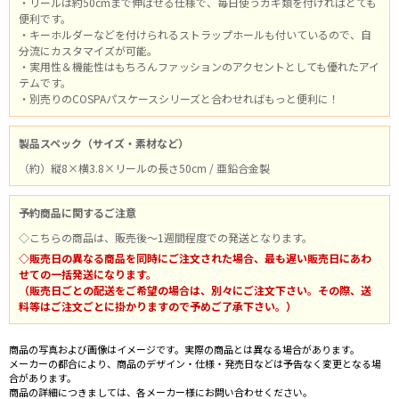
・リールは約50cmまで伸ばせる仕様で、毎日使うカギ類を付ければとても
便利です。
・キーホルダーなどを付けられるストラップホールも付いているので、自
分流にカスタマイズが可能。
・実用性＆機能性はもちろんファッションのアクセントとしても優れたアイ
テムです。
・別売りのCOSPAパスケースシリーズと合わせればもっと便利に！
製品スペック（サイズ・素材など）
（約）縦8×横3.8×リールの長さ50cm / 亜鉛合金製
予約商品に関するご注意
◇こちらの商品は、販売後～1週間程度での発送となります。
◇販売日の異なる商品を同時にご注文された場合、最も遅い販売日にあわ
せての一括発送になります。
（販売日ごとの配送をご希望の場合は、別々にご注文下さい。その際、送
料等はご注文ごとに掛かりますので予めご了承下さい。）
商品の写真および画像はイメージです。実際の商品とは異なる場合があります。
メーカーの都合により、商品のデザイン・仕様・発売日などは予告なく変更となる場
合があります。
商品の詳細につきましては、各メーカー様にお問い合わせください。