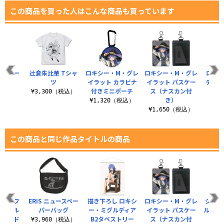
この商品を買った人はこんな商品も買っています
 クリー
辻倉朱比華 Tシャ
ロキシー・M・グレ
ロキシー・M・グレ
ロキシ
ロス
ツ
イラット カラビナ
イラット パスケー
ディア
付きミニポーチ
ス（ナスカン付
税込）
¥3,300（税込）
き）
¥1,320（税込）
¥8
¥1,650（税込）
この商品と同じ作品タイトルの商品
 シルフ
ERIS ニュースペー
描き下ろし ロキシ
ロキシー・M・グレ
シルフ
アクリル
パーバッグ
ー・ミグルディア
イラット パスケー
ルグラ
ベビード
B2タペストリー
ス（ナスカン付
¥3,960（税込）