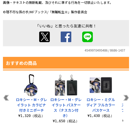
画像・テキストの無断転載、及びそれに準ずる行為を一切禁止いたします。
©理不尽な孫の手/MFブックス/「無職転生Ⅲ」製作委員会
「いいね」と思ったら友達に共有！
4549970495486 / 8686-1437
おすすめの商品
ロキシー・M・グレ
ロキシー・M・グレ
ロキシー・ミグル
エリ
イラット カラビナ
イラット パスケー
ディア フルカラー
ス・グ
付きミニポーチ
ス（ナスカン付
パスケース
フルカ
き）
¥1,320（税込）
¥1,430（税込）
¥1,650（税込）
¥1,