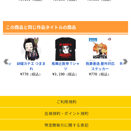
この商品と同じ作品タイトルの商品
ラフィッ
胡蝶カナエ つまま
鬼舞辻無惨 Tシャ
我妻善逸 屋外対応
時透無
トート
れ
ツ
ステッカー
れ 
（税込）
¥770（税込）
¥3,190（税込）
¥770（税込）
¥7
ご利用規約
会員規約・ポイント規約
特定商取引に関する表記