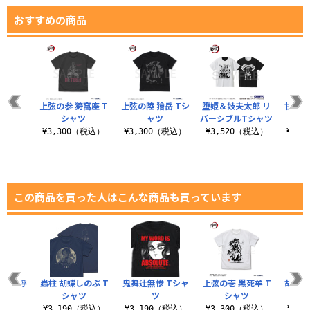
おすすめの商品
ままれ
上弦の参 猗窩座 T
上弦の陸 獪岳 Tシ
堕姫＆妓夫太郎 リ
甘露寺
シャツ
ャツ
バーシブルTシャツ
税込）
¥3,300（税込）
¥3,300（税込）
¥3,520（税込）
¥3,
この商品を買った人はこんな商品も買っています
 蟲の呼
蟲柱 胡蝶しのぶ T
鬼舞辻無惨 Tシャ
上弦の壱 黒死牟 T
胡蝶し
ャツ
シャツ
ツ
シャツ
（税込）
¥3,190（税込）
¥3,190（税込）
¥3,300（税込）
¥1,