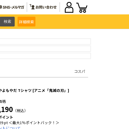
詳細
検索
コスパ
やよもやだ Tシャツ [アニメ「鬼滅の刃」]
価格
,190
（税込）
ポイント
29 pt ＜最大1％ポイントバック！＞
ントについて