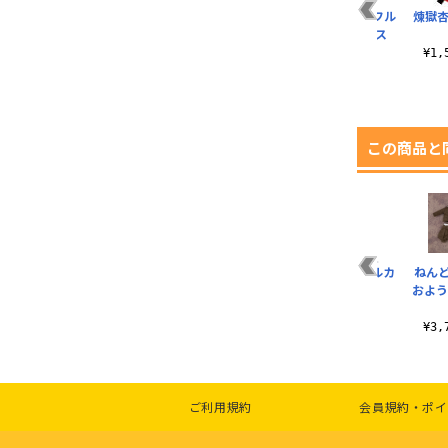
ツ
水の呼吸 ドライTシ
悪鬼滅殺 Tシャツ
炎柱 煉獄杏寿郎 フル
煉獄杏
ャツ
カラーパスケース
¥3,190（税込）
¥3,520（税込）
¥1,430（税込）
¥1
この商品と
れ
猗窩座 つままれ 無限
竈門炭治郎 ショルダ
しのぶと童磨 フルカ
ねん
.
城編Ver.
ートート 無限城編
ラーTシャツ
およう
Ver.
¥990（税込）
¥4,950（税込）
¥2,200（税込）
¥3
ご利用規約
会員規約・ポイ