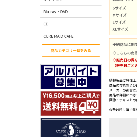
Sサイズ
Blu-ray・DVD
Mサイズ
Lサイズ
CD
XLサイズ
CURE MAID CAFE’
予約商品に関
商品カテゴリ一覧をみる
◇こちらの商
◇販売日の異
（販売日ごと
縫製製品は特性上
商品の写真および
メーカーの都合に
商品の詳細につき
画像・テキストの
©吾峠呼世晴／集英