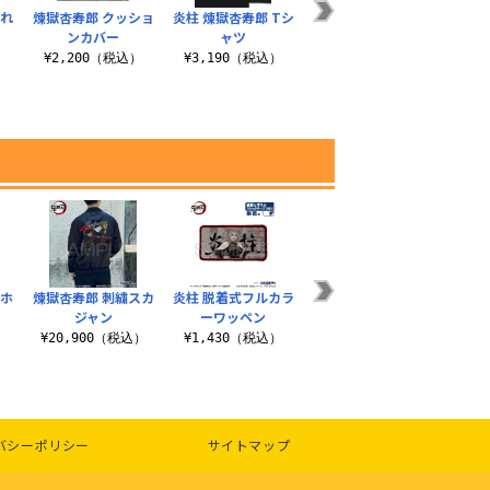
まれ
煉獄杏寿郎 クッショ
炎柱 煉獄杏寿郎 Tシ
炎の呼吸 煉獄杏寿郎
猗
ンカバー
ャツ
Tシャツ
¥
¥2,200（税込）
¥3,190（税込）
¥3,190（税込）
ーホ
煉獄杏寿郎 刺繍スカ
炎柱 脱着式フルカラ
冨岡義勇 ドライTシ
獣の呼
ジャン
ーワッペン
ャツ
）
¥20,900（税込）
¥1,430（税込）
¥3,520（税込）
¥3
バシーポリシー
サイトマップ