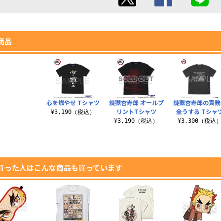
商品
心を燃やせ Tシャツ
煉獄杏寿郎 オールプ
煉獄杏寿郎の責務
リントTシャツ
全うする Tシャ
¥3,190（税込）
¥3,190（税込）
¥3,300（税込
買った人はこんな商品も買っています