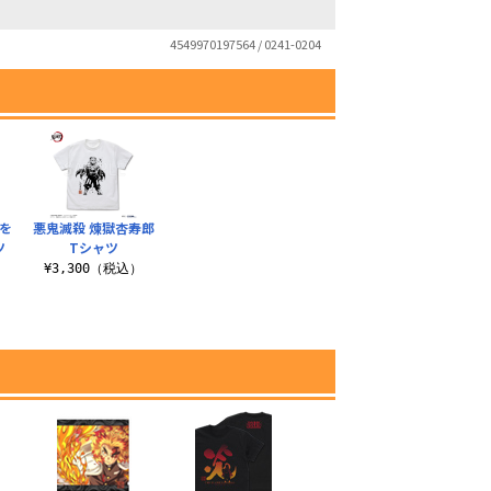
4549970197564 / 0241-0204
を
悪鬼滅殺 煉獄杏寿郎
ツ
Tシャツ
）
¥3,300（税込）