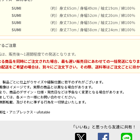
SUMI
（約）身丈65cm / 身幅49cm / 袖丈19cm / 綿100％
SUMI
（約）身丈69cm / 身幅52cm / 袖丈20cm / 綿100％
SUMI
（約）身丈73cm / 身幅55cm / 袖丈22cm / 綿100％
SUMI
（約）身丈77cm / 身幅58cm / 袖丈24cm / 綿100％
するご注意
品は、販売後～1週間程度での発送となります。
なる商品を同時にご注文された場合、最も遅い販売日にあわせての一括発送になりま
の配送をご希望の場合は、別々にご注文下さい。その際、送料等はご注文ごとに掛か
、製品ごとに仕上がりサイズや縫製位置に若干のずれがございます。
画像はイメージです。実際の商品とは異なる場合があります。
より、商品のデザイン・仕様・発売日などは予告なく変更となる場合があります。
ましては、各メーカー様にお問い合わせください。
無断転載、及びそれに準ずる行為を一切禁止いたします。
社・アニプレックス・ufotable
「いいね」と思ったら友達に共有！