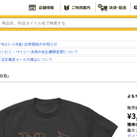
/4(火)～14(金) 出荷遅延のお知らせ
コンビニ・ペイジー決済の支払期限変更について
ご注文確定メールの廃止について
の刃」
よも
販売
¥3
獲得
最大 
ポイ