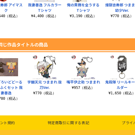
寿郎 アイマス
我妻善逸 フルカラー
俺の責務を全うする
煉獄杏寿郎 つま
ク
Tシャツ
Tシャツ
幼少Ver.
,540（税込）
¥4,400（税込）
¥3,190（税込）
¥770（税込）
同じ作品タイトルの商品
どろいどどーる
宇髄天元 つままれ 抜
嘴平伊之助 つままれ
鬼殺隊 リールキ
ふくセット 我
刀Ver.
ルダー
¥957（税込）
妻善逸
¥770（税込）
¥1,650（税込
,780（税込）
ント規約
特定商取引に関する表記
プライ