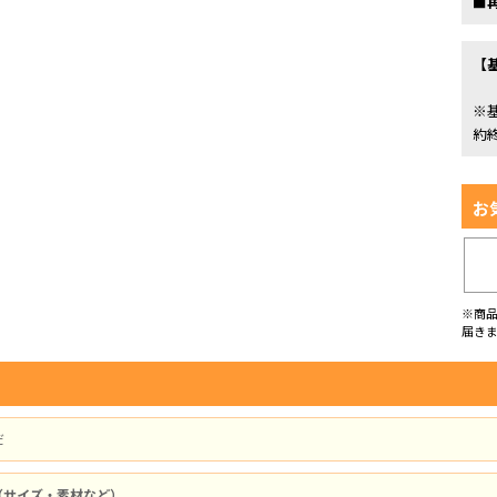
■
【
※
約
お
※商
届き
だ
（サイズ・素材など）