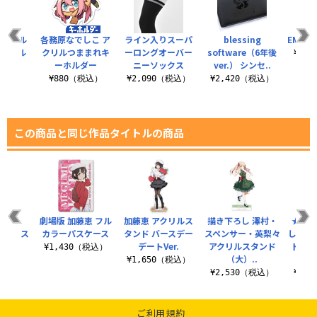
アクリル
各務原なでしこ ア
ライン入りスーパ
blessing
EMOT
キーホル
クリルつままれキ
ーロングオーバー
software（6年後
¥3,
ー
ーホルダー
ニーソックス
ver.） シンセ..
税込）
¥880（税込）
¥2,090（税込）
¥2,420（税込）
この商品と同じ作品タイトルの商品
ing
劇場版 加藤恵 フル
加藤恵 アクリルス
描き下ろし 澤村・
★限定
eネックス
カラーパスケース
タンド バースデー
スペンサー・英梨々
し 加藤
ップ
デートVer.
アクリルスタンド
トリー
¥1,430（税込）
（大）..
（税込）
¥1,650（税込）
¥2,530（税込）
¥3,
ご利用規約