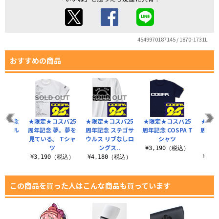
4549970187145 / 1870-1731L
おすすめの商品
周年記念
★限定★コスパ25
★限定★コスパ25
★限定★コスパ25
★限定
岸田メル
周年記念 夢。夢を
周年記念 ステゴサ
周年記念 COSPA T
周年記
Tシャツ
見ている。 Tシャ
ウルス リブなしロ
シャツ
は人
ツ
ングス..
（税込）
¥3,190（税込）
¥3,190（税込）
¥4,180（税込）
¥3,
この商品を買った人はこんな商品も買っています