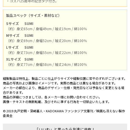
・コスパ25周年の記念タグ付き。
製品スペック（サイズ・素材など）
Sサイズ
SUMI
（約）身丈65cm / 身幅49cm / 袖丈19cm / 綿100％
Mサイズ
SUMI
（約）身丈69cm / 身幅52cm / 袖丈20cm / 綿100％
Lサイズ
SUMI
（約）身丈73cm / 身幅55cm / 袖丈22cm / 綿100％
XLサイズ
SUMI
（約）身丈77cm / 身幅58cm / 袖丈24cm / 綿100％
縫製製品は特性上、製品ごとに仕上がりサイズや縫製位置に若干のずれがございます。
商品の写真および画像はイメージです。実際の商品とは異なる場合があります。
メーカーの都合により、商品のデザイン・仕様・発売日などは予告なく変更となる場
合があります。
商品の詳細につきましては、各メーカー様にお問い合わせください。
画像・テキストの無断転載、及びそれに準ずる行為を一切禁止いたします。
© 2019 丸戸史明・深崎暮人・KADOKAWA ファンタジア文庫刊／映画も冴えない製作
委員会
「いいね」と思ったら友達に共有！