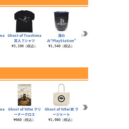
ima
Ghost of Tsushima
湯の
SONIC＆SHADOW T
エリ
冥人 Tシャツ
み“PlayStation”
シャツ
）
¥3,190（税込）
¥1,540（税込）
¥3,190（税込）
¥3
ima
Ghost of Yōtei クリ
Ghost of Yōtei 紋 ラ
Ghost of Yōtei 湯の
ーナークロス
ージトート
み
）
¥660（税込）
¥1,980（税込）
¥1,320（税込）