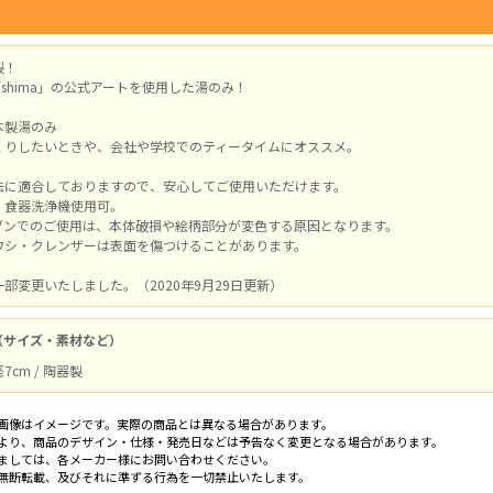
製！
f Tsushima」の公式アートを使用した湯のみ！
本製湯のみ
くりしたいときや、会社や学校でのティータイムにオススメ。
法に適合しておりますので、安心してご使用いただけます。
・食器洗浄機使用可。
ブンでのご使用は、本体破損や絵柄部分が変色する原因となります。
ワシ・クレンザーは表面を傷つけることがあります。
部変更いたしました。（2020年9月29日更新）
（サイズ・素材など）
径7cm / 陶器製
画像はイメージです。実際の商品とは異なる場合があります。
より、商品のデザイン・仕様・発売日などは予告なく変更となる場合があります。
ましては、各メーカー様にお問い合わせください。
無断転載、及びそれに準ずる行為を一切禁止いたします。