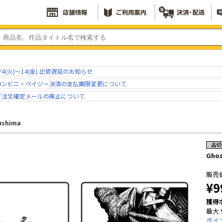
/4(火)～14(金) 出荷遅延のお知らせ
コンビニ・ペイジー決済の支払期限変更について
ご注文確定メールの廃止について
ushima
Ghos
販売
¥9
獲得
最大 
ポイ