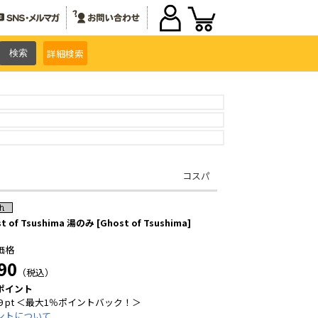
詳細
検索
コスパ
t of Tsushima 湯のみ [Ghost of Tsushima]
価格
90
（税込）
ポイント
9 pt ＜最大1％ポイントバック！＞
ントについて