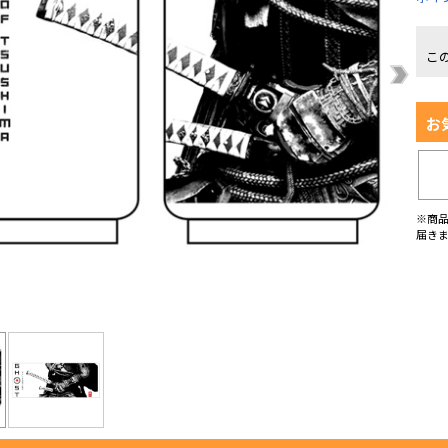
こ
お
※商
届き