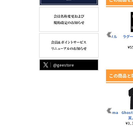
ジ
アクアのシュワシュ
AT搭乗用ヘルメット
バラライカ アクリル
ラグー
ワジョッキ
＆ゴーグル アイマス
スタンド
ク キリコVer.
¥2,200（税込）
¥1,430（税込）
¥
¥1,540（税込）
@geestore
この商品と
蝦夷地の怨霊 Tシャ
Ghost of Tsushima
Ghost
ツ
家紋 Tシャツ
冥
¥3,300（税込）
¥3,190（税込）
¥3