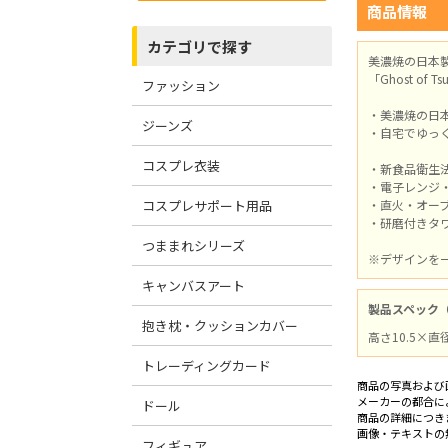
商品情報
カテゴリで探す
美濃焼の日本
「Ghost o
ファッション
・美濃焼の日
ジーンズ
・自宅でゆっ
コスプレ衣装
・新食品衛生
・電子レンジ
コスプレサポート用品
・直火・オー
・研磨付きタ
つままれシリーズ
※デザインを一
キャンバスアート
製品スペック
抱き枕・クッションカバー
高さ10.5×直
トレーディングカード
商品の写真および
メーカーの都合に
ドール
商品の詳細につき
画像・テキストの
フィギュア