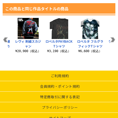
この商品と同じ作品タイトルの商品
会 二層
レヴィ 刺繍スカジ
ロベルタPAYBACK
ロベルタ フルグラ
ラグー
スマグカ
ャン
Tシャツ
フィックTシャツ
塗装）
¥20,900（税込）
¥3,190（税込）
¥6,600（税込）
¥5
（税込）
ご利用規約
会員規約・ポイント規約
特定商取引に関する表記
プライバシーポリシー
サイトマップ