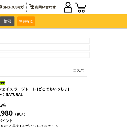
詳細
検索
コスパ
フェイス ラージトート [どこでもいっしょ]
：NATURAL
価格
,980
（税込）
ポイント
18 pt ＜最大1％ポイントバック！＞