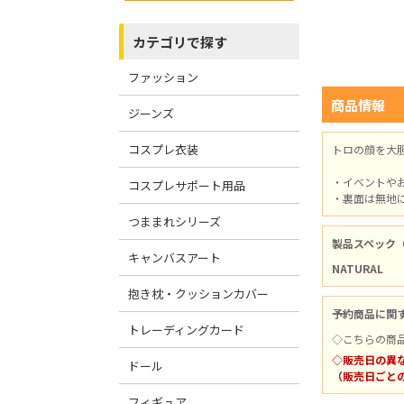
カテゴリで探す
ファッション
商品情報
ジーンズ
コスプレ衣装
トロの顔を大
・イベントや
コスプレサポート用品
・裏面は無地
つままれシリーズ
製品スペック
キャンバスアート
NATURAL
抱き枕・クッションカバー
予約商品に関
トレーディングカード
◇こちらの商
◇販売日の異
ドール
（販売日ごと
フィギュア