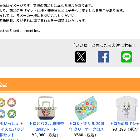
画像はイメージです。実際の商品とは異なる場合があります。
より、商品のデザイン・仕様・発売日などは予告なく変更となる場合があります。
ましては、各メーカー様にお問い合わせください。
無断転載、及びそれに準ずる行為を一切禁止いたします。
ctive Entertainment Inc.
「いいね」と思ったら友達に共有！
商品
もいっしょ ト
トロとパズル 収穫祭
トロ＆ピポサル 20周
トロため息 Tシャ
ェイス 缶バッジ
2wayトート
年 クリーナークロス
¥3,190（税込
4個セット
¥3,960（税込）
¥660（税込）