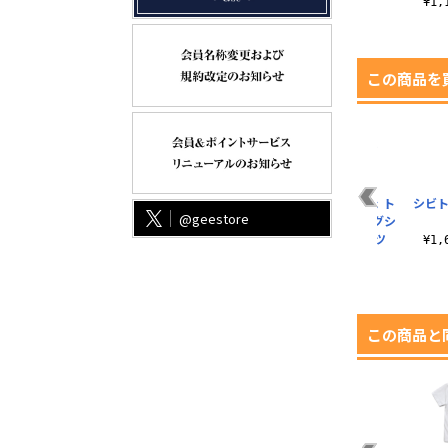
¥1,650（税込）
¥1
この商品を
ニ
ダンシングトロ 屋外
トロのダンス Tシャ
どこでもいっしょ ト
シビト
@geestore
対応ステッカー
ツ
ロ フェイス ビッグシ
ルエットTシャツ
¥770（税込）
¥3,300（税込）
¥1
¥3,850（税込）
この商品と