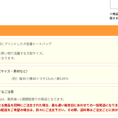
※商
届き
胆にプリントした大容量トートバッグ
お買い物で活躍する大型サイズ。
になります。
（サイズ・素材など）
（約）縦40×横48×マチ15cm / 綿100％
するご注意
品は、販売後～1週間程度での発送となります。
なる商品を同時にご注文された場合、最も遅い販売日にあわせての一括発送になりま
の配送をご希望の場合は、別々にご注文下さい。その際、送料等はご注文ごとに掛か