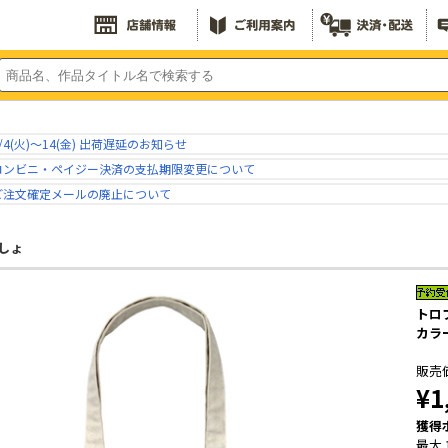
/4(火)～14(金) 出荷遅延のお知らせ
コンビニ・ペイジー決済の支払期限変更について
ご注文確定メールの廃止について
しょ
トロ
カラー
販売
¥1
獲得
最大 