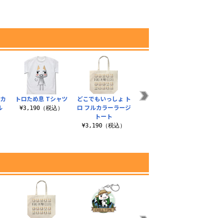
¥2,750（税込）
ルカ
トロため息 Tシャツ
どこでもいっしょ ト
どこでもいっしょ ト
トロ
ル
ロ フルカラーラージ
ロ アクリルスタンド
キュ
¥3,190（税込）
トート
¥1,650（税込）
¥3,190（税込）
¥1