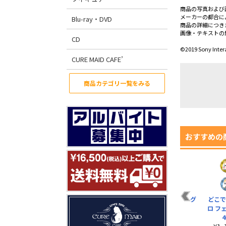
商品の写真および
メーカーの都合に
Blu-ray・DVD
商品の詳細につき
画像・テキストの
CD
©2019 Sony Intera
CURE MAID CAFE’
商品カテゴリ一覧をみる
おすすめの
ト
トロ＆ピポサル 20周
トロの「それって胸
トロの エコバッグ
どこで
ド
年 サコッシュ
キュン？」 アクリル
ロ フ
¥2,200（税込）
スタンド
¥1,100（税込）