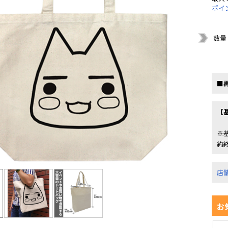
ポイ
数量
■
【
※
約
店
お