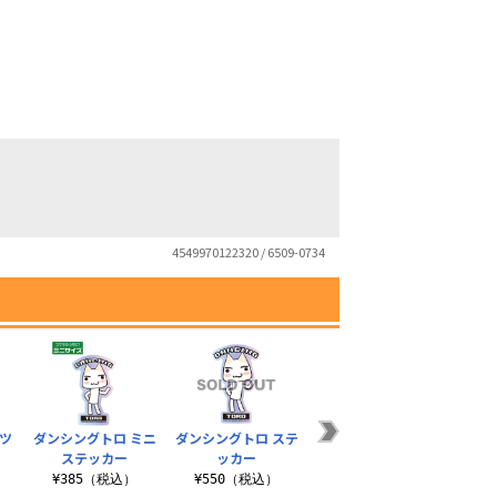
4549970122320 / 6509-0734
ツ
ダンシングトロ ミニ
ダンシングトロ ステ
どこでもいっしょ ト
トロ 
ステッカー
ッカー
ロ ステンレスサーモ
マグ
）
タンブラー
¥385（税込）
¥550（税込）
¥3