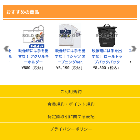
おすすめの商品
は手を出
映像研には手を出
映像研には手を出
映像研には手を出
スタジ
着式フル
すな！ アクリルキ
すな！ Tシャツ オ
すな！ ロールトッ
ッペン
ーホルダー
ープニングVer.
プバックパック
¥1,
（税込）
¥880（税込）
¥3,190（税込）
¥8,800（税込）
ご利用規約
会員規約・ポイント規約
特定商取引に関する表記
プライバシーポリシー