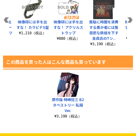
は手を出
映像研には手を出
映像研には手を出
無駄に時間を浪費
映像
モフラー
すな！ カラビナS型
すな！ アクリルス
する愚か者には無
すな！
Tシャツ
トラップ
慈悲な鉄槌を下す
カラ
¥1,210（税込）
金森氏のTシ..
（税込）
¥880（税込）
¥1,
¥3,190（税込）
この商品を買った人はこんな商品も買っています
原作版 時崎狂三 B2
タペストリー 私服
Ver.
¥3,190（税込）