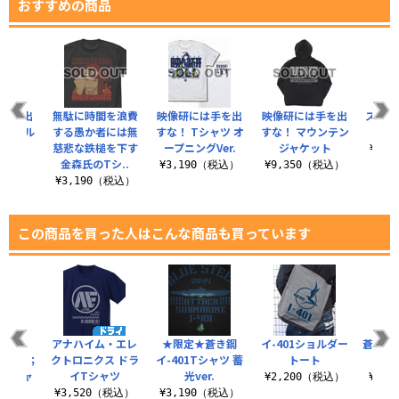
おすすめの商品
は手を出
無駄に時間を浪費
映像研には手を出
映像研には手を出
スタジ
着式フル
する愚か者には無
すな！ Tシャツ オ
すな！ マウンテン
コ
ッペン
慈悲な鉄槌を下す
ープニングVer.
ジャケット
¥1,
金森氏のTシ..
（税込）
¥3,190（税込）
¥9,350（税込）
¥3,190（税込）
この商品を買った人はこんな商品も買っています
アナハイム・エレ
★限定★蒼き鋼
イ-401ショルダー
蒼き鋼
bined；
クトロニクス ドラ
イ-401Tシャツ 蓄
トート
）Tシャ
イTシャツ
光ver.
¥2,200（税込）
¥3,
¥3,520（税込）
¥3,190（税込）