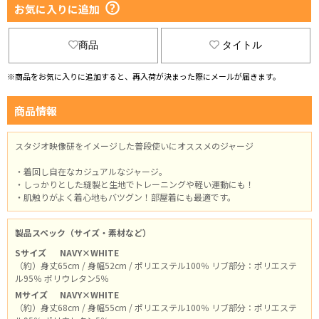
お気に入りに追加
商品
タイトル
※商品をお気に入りに追加すると、再入荷が決まった際にメールが届きます。
商品情報
スタジオ映像研をイメージした普段使いにオススメのジャージ
・着回し自在なカジュアルなジャージ。
・しっかりとした縫製と生地でトレーニングや軽い運動にも！
・肌触りがよく着心地もバツグン！部屋着にも最適です。
製品スペック（サイズ・素材など）
Sサイズ
NAVY×WHITE
（約）身丈65cm / 身幅52cm / ポリエステル100％ リブ部分：ポリエステ
ル95％ ポリウレタン5％
Mサイズ
NAVY×WHITE
（約）身丈68cm / 身幅55cm / ポリエステル100％ リブ部分：ポリエステ