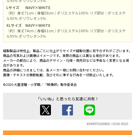
ル95％ ポリウレタン5％
Lサイズ
NAVY×WHITE
（約）身丈71cm / 身幅58cm / ポリエステル100％ リブ部分：ポリエステ
ル95％ ポリウレタン5％
XLサイズ
NAVY×WHITE
（約）身丈74cm / 身幅61cm / ポリエステル100％ リブ部分：ポリエステ
ル95％ ポリウレタン5％
縫製製品は特性上、製品ごとに仕上がりサイズや縫製位置に若干のずれがございます。
商品の写真および画像はイメージです。実際の商品とは異なる場合があります。
メーカーの都合により、商品のデザイン・仕様・発売日などは予告なく変更となる場
合があります。
商品の詳細につきましては、各メーカー様にお問い合わせください。
画像・テキストの無断転載、及びそれに準ずる行為を一切禁止いたします。
©2020 大童澄瞳・小学館／「映像研」製作委員会
「いいね」と思ったら友達に共有！
4549970160803 / 0150-0520