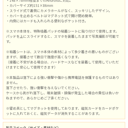
・148×78mm程度までのAndroidに対応。
・カバーサイズ約151×86mm
・スライド式で裏側にカメラホールがなく、スッキリしたデザイン。
・カバーを止めるベルトはマグネット式で開け閉め簡単。
・内側にはカードも入れられる便利なポケット付き。
※スマホ本体を、特殊吸着パッドの粘着シートに貼り付けて使用します。
パッドを上にスライドすると、スマホを装着したままで写真撮影が可能で
す。
※粘着シートは、スマホ本体の素材によって多少着きの悪いものがござい
ますが、接着させて数日で強度が高くなります。
（接着に不安がある場合は、ハードケースなどを装着して使用していただ
けますと安心して使用できます）
※本製品は落下による強い衝撃や傷から携帯電話を保護するものではあり
ません。
落下させたり、強い衝撃を与えないでください。
ケースから剥がれ落下し、端末破損・損傷が発生した場合の責任は負いか
ねますので、あらかじめご了承ください。
※留め具としてマグネットを使用しております、磁気カードをカードポケ
ットに入れておくと、磁気データが消失することがあります。
製品スペック（サイズ・素材など）