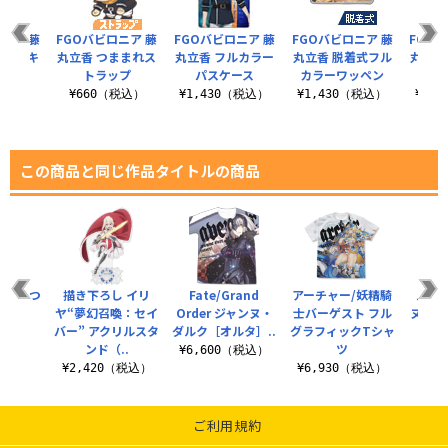
ニア 藤
FGOバビロニア 藤
FGOバビロニア 藤
FGOバビロニア 藤
FGO
ままれキ
丸立香 つままれス
丸立香 フルカラー
丸立香 脱着式フル
丸立香
ダー
トラップ
パスケース
カラーワッペン
ホケ
税込）
¥660（税込）
¥1,430（税込）
¥1,430（税込）
¥4,
この商品と同じ作品タイトルの商品
美人 つ
描き下ろし イリ
Fate/Grand
アーチャー/妖精騎
ルー
れ
ヤ“夢幻召喚：セイ
Order ジャンヌ・
士バーゲスト フル
ヌ・ダ
バー” アクリルスタ
ダルク［オルタ］..
グラフィックTシャ
税込）
ンド（..
ツ
¥6,600（税込）
¥9
¥2,420（税込）
¥6,930（税込）
ご利用規約