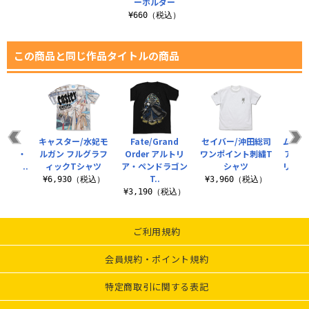
ーホルダー
¥660（税込）
この商品と同じ作品タイトルの商品
rand
キャスター/水妃モ
Fate/Grand
セイバー/沖田総司
ムーン
ジャンヌ・
ルガン フルグラフ
Order アルトリ
ワンポイント刺繍T
アルク
タ］..
ィックTシャツ
ア・ペンドラゴン
シャツ
リュン
T..
（税込）
¥6,930（税込）
¥3,960（税込）
¥3,190（税込）
¥9
ご利用規約
会員規約・ポイント規約
特定商取引に関する表記