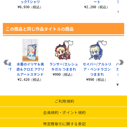
ツ
ックTシャツ
ート
ア・ペ
（税込）
¥6,930（税込）
¥2,200（税込）
¥3,
この商品と同じ作品タイトルの商品
宮本武蔵
水着のイリヤ＆美
ランサー/エレシュ
セイバー/アルトリ
バーサ
ィックT
遊＆クロエ アクリ
キガル つままれ
ア・ペンドラゴン
ガン 
ツ
ルアートスタンド
つままれ
ックド
¥990（税込）
（税込）
¥2,420（税込）
¥990（税込）
¥11,
ご利用規約
会員規約・ポイント規約
特定商取引に関する表記