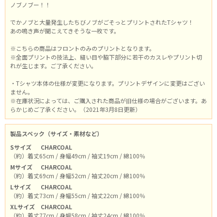
ノブノブー！！
でかノブと大量発生したちびノブがごそっとプリントされたTシャツ！
あの鳴き声が聞こえてきそうな一枚です。
※こちらの商品はフロントのみのプリントとなります。
※全面プリントの技法上、縫い目や脇下部分に若干のカスレやプリント切
れが生じます。ご了承ください。
・Tシャツ本体の仕様が変更になります。プリントデザインに変更はござい
ません。
※在庫状況によっては、ご購入された商品が旧仕様の場合がございます。あ
らかじめご了承ください。（2021年3月8日更新）
製品スペック（サイズ・素材など）
Sサイズ
CHARCOAL
（約）着丈65cm / 身幅49cm / 袖丈19cm / 綿100％
Mサイズ
CHARCOAL
（約）着丈69cm / 身幅52cm / 袖丈20cm / 綿100％
Lサイズ
CHARCOAL
（約）着丈73cm / 身幅55cm / 袖丈22cm / 綿100％
XLサイズ
CHARCOAL
（約）着丈77cm / 身幅58cm / 袖丈24cm / 綿100％