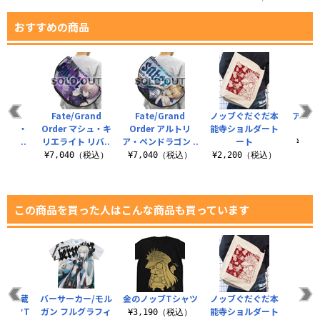
おすすめの商品
rand
Fate/Grand
Fate/Grand
ノッブぐだぐだ本
アルタ
ジャンヌ・
Order マシュ・キ
Order アルトリ
能寺ショルダート
道満
グラ..
リエライト リバ..
ア・ペンドラゴン ..
ート
¥3,
（税込）
¥7,040（税込）
¥7,040（税込）
¥2,200（税込）
この商品を買った人はこんな商品も買っています
宮本武蔵
バーサーカー/モル
金のノッブTシャツ
ノッブぐだぐだ本
Fat
ィックT
ガン フルグラフィ
能寺ショルダート
Ord
¥3,190（税込）