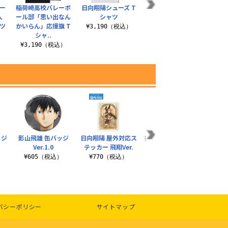
ー
稲荷崎高校バレーボ
日向翔陽シューズ T
影山飛雄シューズ T
烏野
入
ール部「思い出なん
シャツ
シャツ
べ」
ャツ
かいらん」応援旗 T
¥3,190（税込）
¥3,190（税込）
¥3
シャ..
）
¥3,190（税込）
 ジ
影山飛雄 缶バッジ
日向翔陽 屋外対応ス
描き下ろし 宮 侑 アク
影山飛
Ver.1.0
テッカー 飛翔Ver.
リルアートスタンド
イ
飛翔Ver.
¥605（税込）
¥770（税込）
¥
¥2,420（税込）
バシーポリシー
サイトマップ