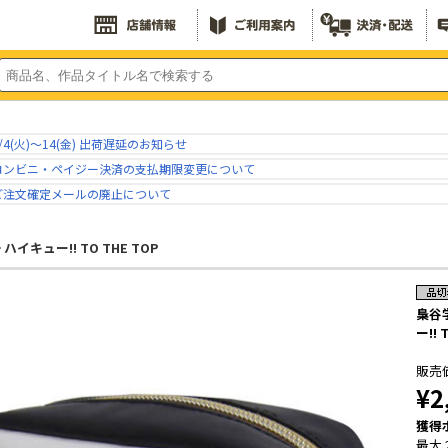
/4(火)～14(金) 出荷遅延のお知らせ
コンビニ・ペイジー決済の支払期限変更について
ご注文確定メールの廃止について
ハイキュー!! TO THE TOP
梟谷
ー!! 
販売
¥2
獲得
最大 