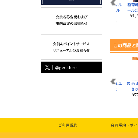
孤爪研磨 アクリルス
黒尾鉄朗 アクリルス
土方十四郎 アクリル
稲荷
タンド
タンド
スタンド ノワール
ール部
Ver.
¥1,430（税込）
¥1,430（税込）
¥1
¥1,430（税込）
この商品と
@geestore
陽
及川 徹 スクエア缶バ
黒尾鉄朗 パスケース
菅原孝支 つままれ ユ
宮 治
タン
ッジ 飛翔Ver.
（ナスカン付き） 飛
ニフォームVer.
セッ
翔Ver.
¥660（税込）
¥957（税込）
¥
¥1,650（税込）
ご利用規約
会員規約・ポイ