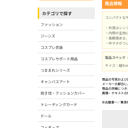
商品情報
カテゴリで探す
コンパクトな
ファッション
・外見はシン
・内側の生地
ジーンズ
・高級感ある
・中マチがつ
コスプレ衣装
製品スペック
コスプレサポート用品
サイズ：縦9c
つままれシリーズ
商品の写真および
キャンバスアート
メーカーの都合に
商品の詳細につき
抱き枕・クッションカバー
画像・テキストの
©古舘春一／集英社
トレーディングカード
ドール
フィギュア