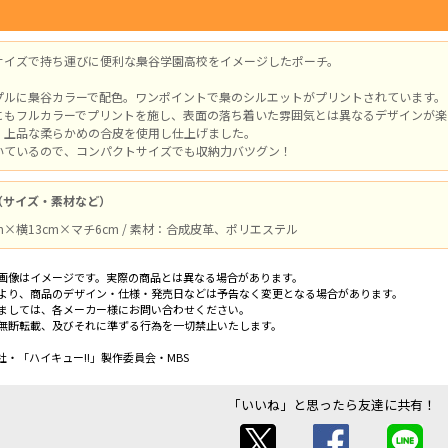
サイズで持ち運びに便利な梟谷学園高校をイメージしたポーチ。
プルに梟谷カラーで配色。ワンポイントで梟のシルエットがプリントされています。
にもフルカラーでプリントを施し、表面の落ち着いた雰囲気とは異なるデザインが楽
、上品な柔らかめの合皮を使用し仕上げました。
いているので、コンパクトサイズでも収納力バツグン！
（サイズ・素材など）
m×横13cm×マチ6cm / 素材：合成皮革、ポリエステル
画像はイメージです。実際の商品とは異なる場合があります。
より、商品のデザイン・仕様・発売日などは予告なく変更となる場合があります。
ましては、各メーカー様にお問い合わせください。
無断転載、及びそれに準ずる行為を一切禁止いたします。
・「ハイキュー!!」製作委員会・MBS
「いいね」と思ったら友達に共有！