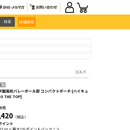
詳細
検索
コスパ
学園高校バレーボール部 コンパクトポーチ [ハイキュ
TO THE TOP]
価格
,420
（税込）
ポイント
22 pt ＜最大1％ポイントバック！＞