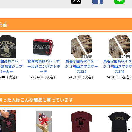
商品
学園高校バレー
稲荷崎高校バレーボ
梟谷学園高校イメー
梟谷学園高校イメ
部 応援ジップ
ール部 コンパクトポ
ジ 手帳型スマホケー
ジ 手帳型スマホ
パーカー
ーチ
ス138
ス148
,600（税込）
¥2,420（税込）
¥4,180（税込）
¥4,400（税込
買った人はこんな商品も買っています