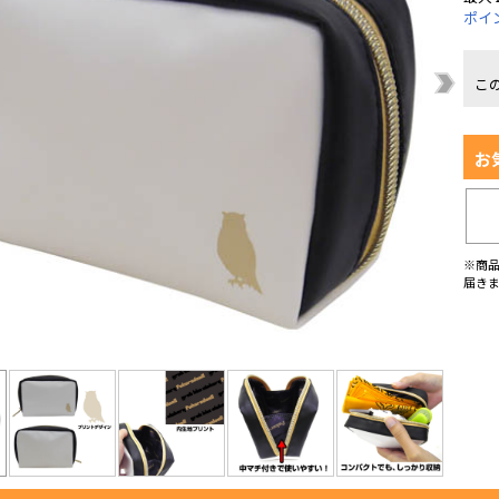
ポイ
こ
お
※商
届き