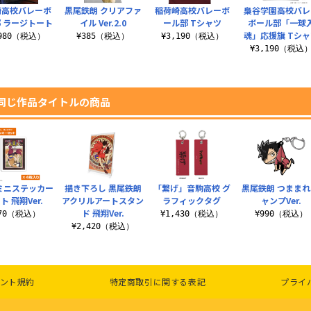
崎高校バレーボ
黒尾鉄朗 クリアファ
稲荷崎高校バレーボ
梟谷学園高校バレ
 ラージトート
イル Ver.2.0
ール部 Tシャツ
ボール部「一球
魂」応援旗 Tシ
,980（税込）
¥385（税込）
¥3,190（税込）
¥3,190（税込
同じ作品タイトルの商品
 ミニステッカー
描き下ろし 黒尾鉄朗
「繋げ」音駒高校 グ
黒尾鉄朗 つままれ
ト 飛翔Ver.
アクリルアートスタン
ラフィックタグ
ャンプVer.
ド 飛翔Ver.
770（税込）
¥1,430（税込）
¥990（税込）
¥2,420（税込）
ント規約
特定商取引に関する表記
プライ