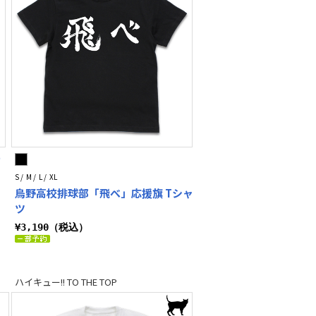
ォ
S / M / L / XL
烏野高校排球部「飛べ」応援旗 Tシャ
ツ
¥3,190（税込）
ハイキュー!! TO THE TOP