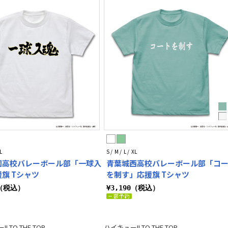
L
S / M / L / XL
園高校バレーボール部「一球入
青葉城西高校バレーボール部「コ
旗 Tシャツ
を制す」応援旗 Tシャツ
0（税込）
¥3,190（税込）
! TO THE TOP
ハイキュー!! TO THE TOP