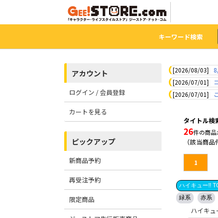
キーワード検索
[2026/08/03]
8
アカウント
[2026/07/01]
ログイン / 会員登録
[2026/07/01]
カートを見る
タイトル検索：
26
件の商品
ピックアップ
（該当商品
新商品予約
1
再受注予約
ハイキュー!! TO
緑系
赤系
限定商品
ハイキュー!