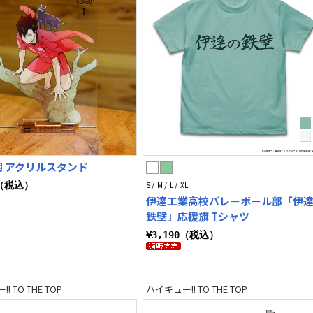
 アクリルスタンド
0（税込）
S / M / L / XL
伊達工業高校バレーボール部「伊
鉄壁」応援旗 Tシャツ
¥3,190（税込）
! TO THE TOP
ハイキュー!! TO THE TOP