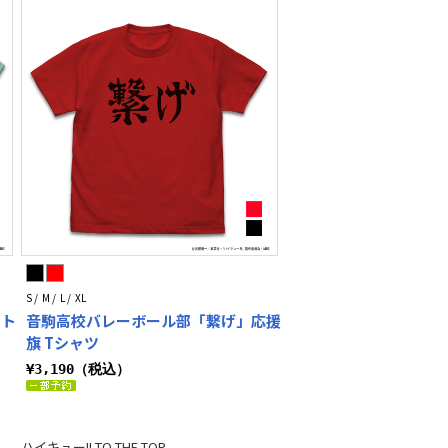
S / M / L / XL
ート
音駒高校バレーボール部「繋げ」応援
旗 Tシャツ
¥3,190（税込）
ハイキュー!! TO THE TOP