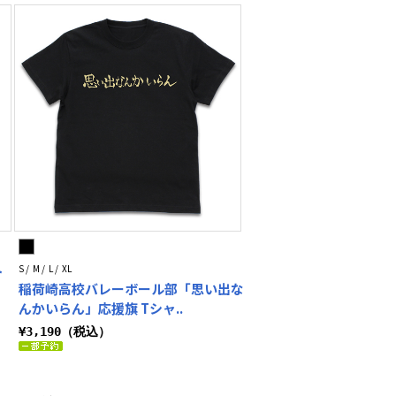
ト
S / M / L / XL
稲荷崎高校バレーボール部「思い出な
んかいらん」応援旗 Tシャ..
¥3,190（税込）