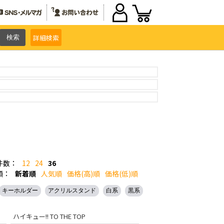
詳細
検索
件数：
12
24
36
順：
新着順
人気順
価格(高)順
価格(低)順
キーホルダー
アクリルスタンド
白系
黒系
ハイキュー!! TO THE TOP