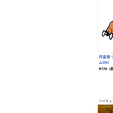
月島蛍 
ムVer.
¥770（
ハイキュー!