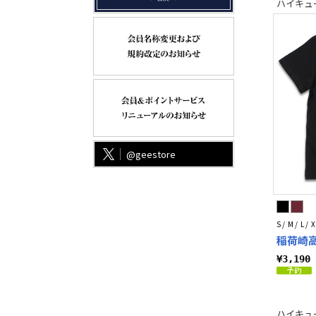
ハイキュー!
@geestore
S / M / L / X
稲荷崎高
¥3,19
ハイキュー!