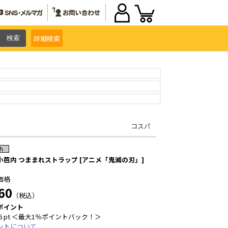
詳細
検索
コスパ
小芭内 つままれストラップ [アニメ「鬼滅の刃」]
価格
60
（税込）
ポイント
6 pt ＜最大1％ポイントバック！＞
ントについて