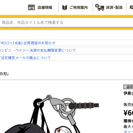
/4(火)～14(金) 出荷遅延のお知らせ
コンビニ・ペイジー決済の支払期限変更について
ご注文確定メールの廃止について
の刃」
伊黒
販売
¥6
獲得
最大 
ポイ