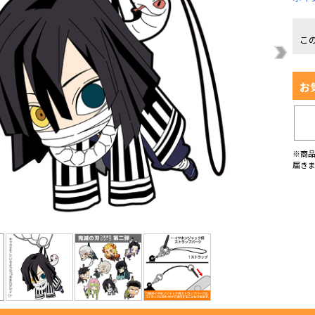
こ
お
※商
届き