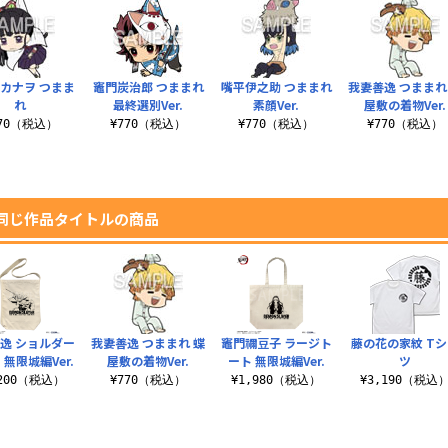
カナヲ つまま
竈門炭治郎 つままれ
嘴平伊之助 つままれ
我妻善逸 つままれ
れ
最終選別Ver.
素顔Ver.
屋敷の着物Ver.
770（税込）
¥770（税込）
¥770（税込）
¥770（税込）
同じ作品タイトルの商品
逸 ショルダー
我妻善逸 つままれ 蝶
竈門禰豆子 ラージト
藤の花の家紋 Tシ
 無限城編Ver.
屋敷の着物Ver.
ート 無限城編Ver.
ツ
,200（税込）
¥770（税込）
¥1,980（税込）
¥3,190（税込