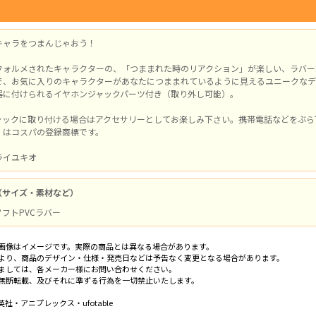
キャラをつまんじゃおう！
フォルメされたキャラクターの、「つままれた時のリアクション」が楽しい、ラバー
で、お気に入りのキャラクターがあなたにつままれているように見えるユニークなデ
器に付けられるイヤホンジャックパーツ付き（取り外し可能）。
ャックに取り付ける場合はアクセサリーとしてお楽しみ下さい。携帯電話などをぶら
」はコスパの登録商標です。
ライユキオ
（サイズ・素材など）
 ソフトPVCラバー
画像はイメージです。実際の商品とは異なる場合があります。
より、商品のデザイン・仕様・発売日などは予告なく変更となる場合があります。
ましては、各メーカー様にお問い合わせください。
無断転載、及びそれに準ずる行為を一切禁止いたします。
社・アニプレックス・ufotable