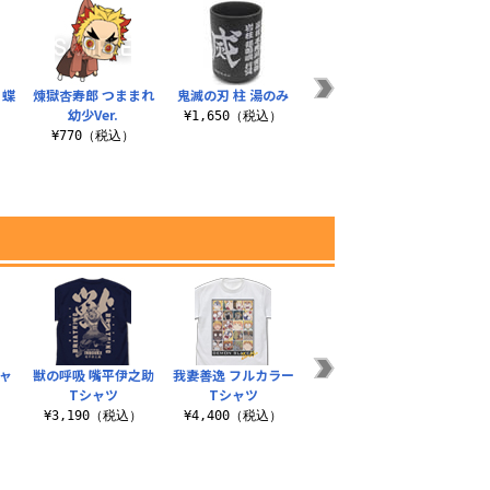
 蝶
煉獄杏寿郎 つままれ
鬼滅の刃 柱 湯のみ
カナヲの銅貨
猗
幼少Ver.
¥1,650（税込）
¥1,210（税込）
¥
¥770（税込）
ャ
獣の呼吸 嘴平伊之助
我妻善逸 フルカラー
鬼舞辻無惨 つままれ
甘露寺
Tシャツ
Tシャツ
柱稽古編Ver.
¥
）
¥3,190（税込）
¥4,400（税込）
¥957（税込）