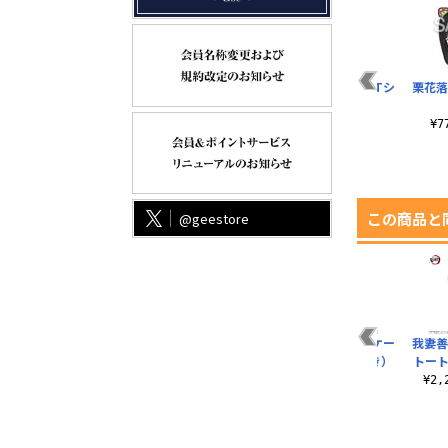
ン
恋柱 甘露寺蜜璃 Tシ
貴様ら全員、刀の錆
炎柱 煉獄杏寿郎 Tシ
栗花落
ャツ
にしてやるぜ Tシャ
ャツ
ツ
¥3,190（税込）
¥3,190（税込）
¥
¥3,190（税込）
この商品と
@geestore
シ
竈門炭治郎 つままれ
水の呼吸 ドライTシ
竈門炭治郎 パスケー
我妻善
無限城編Ver.
ャツ
ス（ナスカン付き）
トート
¥990（税込）
¥3,520（税込）
¥1,650（税込）
¥2