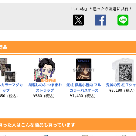
「いいね」と思ったら友達に共有！
商品
ルカラーマグカ
胡蝶しのぶ つままれ
蛇柱 伊黒小芭内 フル
鬼滅の刃 柱 Tシ
ップ
ストラップ
カラーパスケース
¥3,190（税込
,650（税込）
¥660（税込）
¥1,430（税込）
買った人はこんな商品も買っています