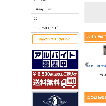
Blu-ray・DVD
CD
CURE MAID CAFE’
おすすめの
商品カテゴリ一覧をみる
れ
鬼滅の刃 柱 湯のみ
甘露寺蜜璃 つままれ
伊黒小芭内 つままれ
柱 フ
ストラップ
キーホルダー
¥1,650（税込）
¥660（税込）
¥660（税込）
¥1
この商品を