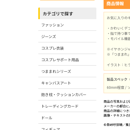
商品情報
カテゴリで探す
お気に入りの
ファッション
・かわいくデ
・指で持つ事
ジーンズ
・モバイル機
コスプレ衣装
※イヤホンジ
※「つままれ
コスプレサポート用品
イラスト：ヒ
つままれシリーズ
製品スペック
キャンバスアート
60mm程度 /
抱き枕・クッションカバー
商品の写真および
トレーディングカード
メーカーの都合に
商品の詳細につき
画像・テキストの
ドール
©吾峠呼世晴／集英
フィギュア