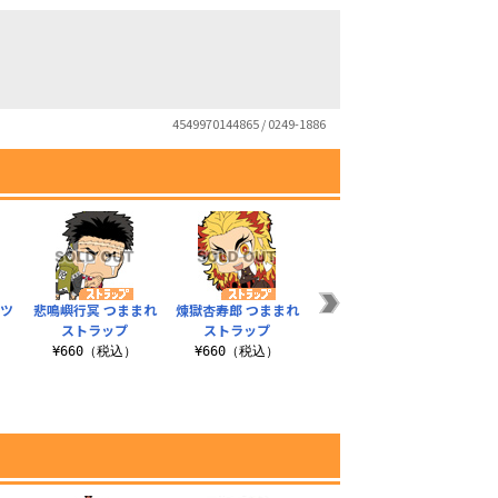
4549970144865 / 0249-1886
ャツ
悲鳴嶼行冥 つままれ
煉獄杏寿郎 つままれ
蛇柱 伊黒小芭内 Tシ
玄弥 
ストラップ
ストラップ
ャツ
）
¥660（税込）
¥660（税込）
¥3,190（税込）
¥