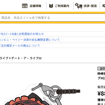
/4(火)～14(金) 出荷遅延のお知らせ
コンビニ・ペイジー決済の支払期限変更について
ご注文確定メールの廃止について
ライブ
デート・ア・ライブIII
時崎
ブIII]
販売
¥8
獲得
最大 