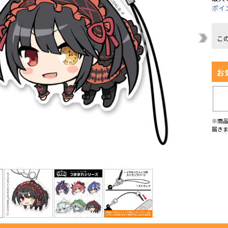
ポイ
こ
お
※商
届き