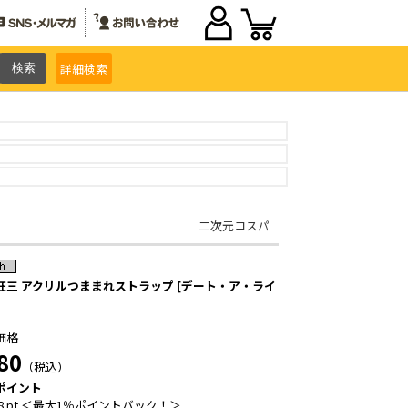
詳細
検索
二次元コスパ
狂三 アクリルつままれストラップ [デート・ア・ライ
価格
80
（税込）
ポイント
8 pt ＜最大1％ポイントバック！＞