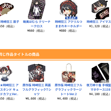
 時崎狂三 扇子
暁美ほむら クリーナ
時崎狂三 アクリルつ
時崎狂三 アイマ
ークロス
ままれキーホルダー
,650（税込）
¥1,320（税込
¥660（税込）
¥880（税込）
同じ作品タイトルの商品
★時崎狂三 ア
原作版 時崎狂三 両面
原作版 時崎狂三フル
夜刀神十香 手帳
スタンド キュ
フルグラフィックTシ
グラフィックラージ
マホケース138
ドカフェVer..
ャツ
トートVer.2
¥4,180（税込
,650（税込）
¥6,600（税込）
¥4,400（税込）