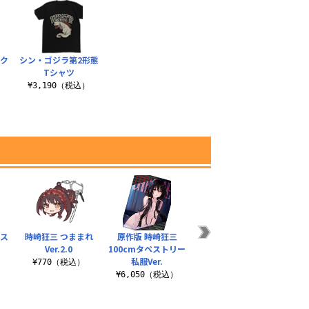
スク
シン・ゴジラ第2形態
Tシャツ
）
¥3,190（税込）
型ス
時崎狂三 つままれ
原作版 時崎狂三
時崎狂三 デザインタ
夜刀神
Ver.2.0
100cmタペストリー
イツ
バー（
私服Ver.
）
¥770（税込）
¥4,180（税込）
¥6,050（税込）
¥1