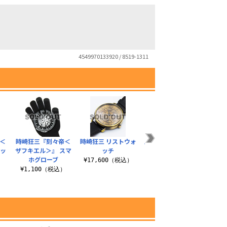
4549970133920 / 8519-1311
＜
時崎狂三『刻々帝＜
時崎狂三 リストウォ
原作版 時崎狂三 扇子
時崎
ジッ
ザフキエル＞』 スマ
ッチ
¥1,650（税込）
¥1
ホグローブ
¥17,600（税込）
）
¥1,100（税込）