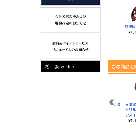
原作版
¥1
この商品と
@geestore
ル
原作版 時崎狂三 フル
時崎狂三 ビッグシル
時崎狂三 艶姿Ver. 湯
★限定
ー
カラーパスケース
エットTシャツ
のみ
クリル
アメイ
¥1,430（税込）
¥3,850（税込）
¥990（税込）
¥1