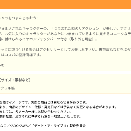
キャラをつまんじゃおう！
フォルメされたキャラクターの、「つままれた時のリアクション」が楽しい、アクリ
で、お気に入りのキャラクターがあなたにつままれているように見えるユニークなデ
器に付けられるイヤホンジャックパーツ付き（取り外し可能）。
ャックに取り付ける場合はアクセサリーとしてお楽しみ下さい。携帯電話などをぶら
」はコスパの登録商標です。
みむ
（サイズ・素材など）
 アクリル製
画像はイメージです。実際の商品とは異なる場合があります。
より、商品のデザイン・仕様・発売日などは予告なく変更となる場合があります。
ましては、各メーカー様にお問い合わせください。
無断転載、及びそれに準ずる行為を一切禁止いたします。
・つなこ／KADOKAWA／「デート・ア・ライブⅢ」製作委員会