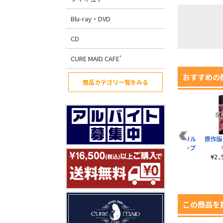
Blu-ray・DVD
CD
CURE MAID CAFE’
おすすめの
商品カテゴリ一覧をみる
ま
原作版 時崎狂三 フル
原作版 時崎狂三 両面
夜刀神十香 アクリル
原作版
グラフィックラージ
フルグラフィックTシ
つままれストラップ
トート Ver3.0
ャツVer.2
¥880（税込）
¥2
¥4,400（税込）
¥6,600（税込）
この商品を