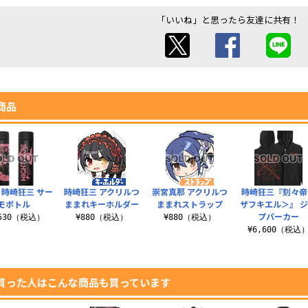
「いいね」と思ったら友達に共有！
商品
 時崎狂三 サー
時崎狂三 アクリルつ
崇宮真那 アクリルつ
時崎狂三『刻々帝
モボトル
ままれキーホルダー
ままれストラップ
ザフキエル＞』 
プパーカー
,530（税込）
¥880（税込）
¥880（税込）
¥6,600（税込
買った人はこんな商品も買っています