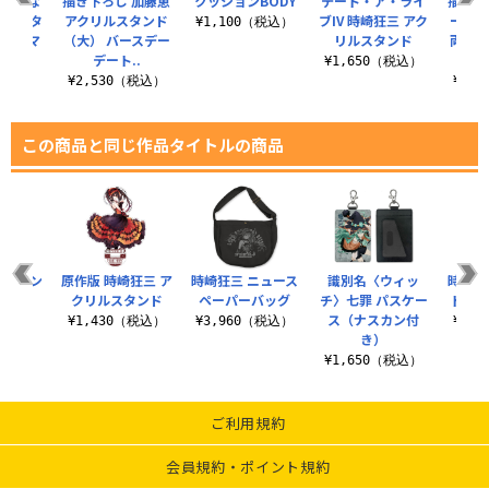
ャルはな
描き下ろし 加藤恵
クッションBODY
デート・ア・ライ
描き下
い フタ
アクリルスタンド
ブIV 時崎狂三 アク
ー・ミ
¥1,100（税込）
カラーマ
（大） バースデー
リルスタンド
両面プ
ップ
デート..
シ
¥1,650（税込）
（税込）
¥2,530（税込）
¥3,
この商品と同じ作品タイトルの商品
デザイン
原作版 時崎狂三 ア
時崎狂三 ニュース
識別名〈ウィッ
時崎狂
ツ
クリルスタンド
ペーパーバッグ
チ〉七罪 パスケー
ト刺繍
ス（ナスカン付
（税込）
¥1,430（税込）
¥3,960（税込）
¥4,
き）
¥1,650（税込）
ご利用規約
会員規約・ポイント規約