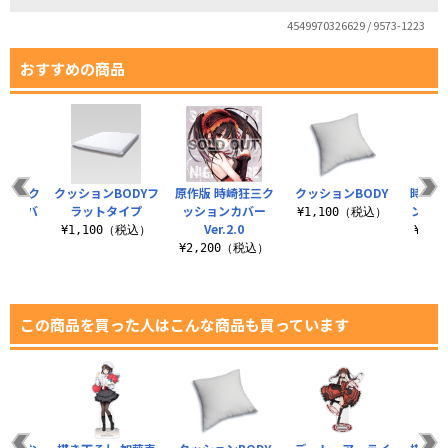
4549970326629 / 9573-1223
おすすめの商品
狂三 ク
クッションBODYフ
原作版 時崎狂三ク
クッションBODY
時崎狂
バー バ
ラットタイプ
ッションカバー
ンカバー
¥1,100（税込）
ver.
Ver.2.0
¥1,100（税込）
¥2,
（税込）
¥2,200（税込）
この商品を買った人はこんな商品も買っています