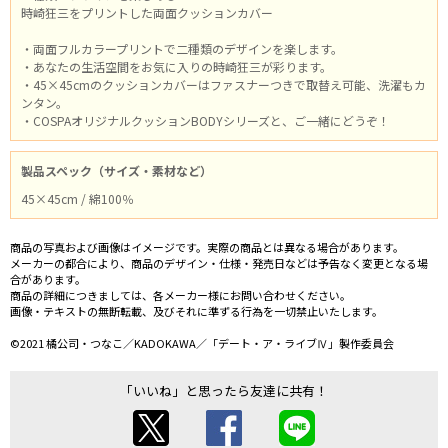
時崎狂三をプリントした両面クッションカバー
・両面フルカラープリントで二種類のデザインを楽します。
・あなたの生活空間をお気に入りの時崎狂三が彩ります。
・45×45cmのクッションカバーはファスナーつきで取替え可能、洗濯もカ
ンタン。
・COSPAオリジナルクッションBODYシリーズと、ご一緒にどうぞ！
製品スペック（サイズ・素材など）
45×45cm / 綿100％
商品の写真および画像はイメージです。実際の商品とは異なる場合があります。
メーカーの都合により、商品のデザイン・仕様・発売日などは予告なく変更となる場
合があります。
商品の詳細につきましては、各メーカー様にお問い合わせください。
画像・テキストの無断転載、及びそれに準ずる行為を一切禁止いたします。
©2021 橘公司・つなこ／KADOKAWA／「デート・ア・ライブⅣ」製作委員会
「いいね」と思ったら友達に共有！