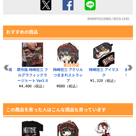
4549970133869 / 8519-1305
おすすめの商品
狂三 扇
原作版 時崎狂三 フ
時崎狂三 アクリル
時崎狂三 アイマス
鳶一折
ルグラフィックラ
つままれストラッ
ク
つまま
ージトート Ver3.0
プ
（税込）
¥1,320（税込）
¥4,400（税込）
¥880（税込）
¥8
この商品を買った人はこんな商品も買っています