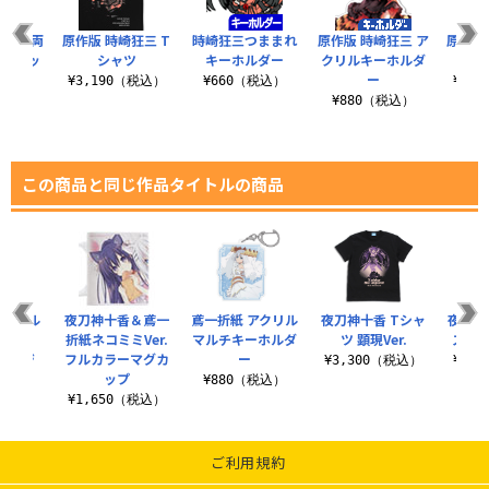
狂三 両
原作版 時崎狂三 T
時崎狂三つままれ
原作版 時崎狂三 ア
原作版
ラフィッ
シャツ
キーホルダー
クリルキーホルダ
クリ
ャツ
ー
¥3,190（税込）
¥660（税込）
¥1,
（税込）
¥880（税込）
この商品と同じ作品タイトルの商品
ベルセル
夜刀神十香＆鳶一
鳶一折紙 アクリル
夜刀神十香 Tシャ
夜刀神
舞夕弦
折紙ネコミミVer.
マルチキーホルダ
ツ 顕現Ver.
スマホ
バッジ
フルカラーマグカ
ー
¥3,300（税込）
¥4,
ップ
税込）
¥880（税込）
¥1,650（税込）
ご利用規約