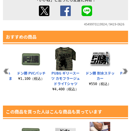
4549970119924 / 9419-0626
おすすめの商品
ng Pan
ドン勝 PVCパッチ
PUBG ギリースー
ドン勝 耐水ステッ
PUB
アクリルつま
ツ カモフラージュ
カー
¥1,100（税込）
.
ドライTシャツ
¥550（税込）
¥5
税込）
¥4,400（税込）
この商品を買った人はこんな商品も買っています