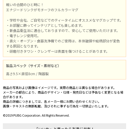
戦いの合間のひと時に！
エナジードリンクがモチーフのフルカラーマグ
・学校や会社、ご自宅などでのティータイムにオススメなマグカップです。
・お部屋に飾ってインテリアとしても楽しめます。
・新食品衛生法に適合しておりますので、安心してご使用いただけます。
・電子レンジ使用可。
・直火・オーブン・食器洗浄機でのご使用は、本体破損や絵柄部分が変色
する原因となります。
・研磨付きタワシ・クレンザーは表面を傷つけることがあります。
製品スペック（サイズ・素材など）
高さ9.5×直径8cm / 陶器製
商品の写真および画像はイメージです。実際の商品とは異なる場合があります。
メーカーの都合により、商品のデザイン・仕様・発売日などは予告なく変更となる場
合があります。
商品の詳細につきましては、各メーカー様にお問い合わせください。
画像・テキストの無断転載、及びそれに準ずる行為を一切禁止いたします。
©2019 PUBG Corporation. All Rights Reserved.
「いいね」と思ったら友達に共有！