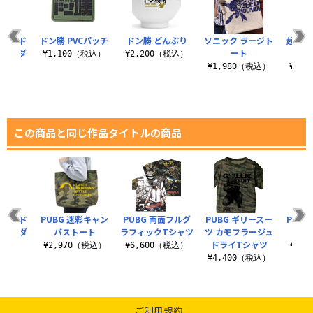
ター ド
ドン勝 PVCパッチ
ドン勝 どんぶり
ソニック ラージト
起動マ
 ペンダ
ート
¥1,100（税込）
¥2,200（税込）
ト
¥1,980（税込）
¥3,
（税込）
この商品と同じ作品タイトルの商品
ター ド
PUBG 迷彩キャン
PUBG 両面フルグ
PUBG ギリースー
PUBG
 ペンダ
バストート
ラフィックTシャツ
ツ カモフラージュ
ロ
ト
ドライTシャツ
¥2,970（税込）
¥6,600（税込）
¥4,
（税込）
¥4,400（税込）
ご利用規約