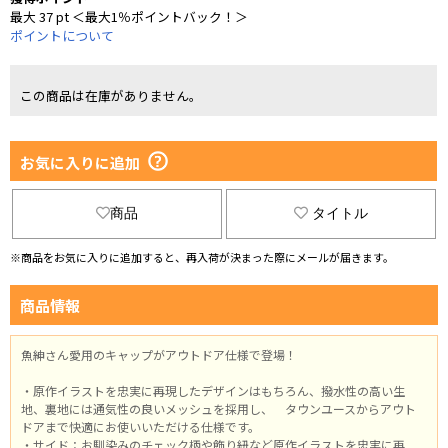
最大 37 pt ＜最大1％ポイントバック！＞
ポイントについて
この商品は在庫がありません。
お気に入りに追加
商品
タイトル
※商品をお気に入りに追加すると、再入荷が決まった際にメールが届きます。
商品情報
魚紳さん愛用のキャップがアウトドア仕様で登場！
・原作イラストを忠実に再現したデザインはもちろん、撥水性の高い生
地、裏地には通気性の良いメッシュを採用し、 タウンユースからアウト
ドアまで快適にお使いいただける仕様です。
・サイド：お馴染みのチェック柄や飾り紐など原作イラストを忠実に再