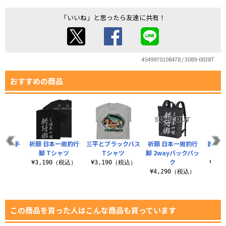
「いいね」と思ったら友達に共有！
4549970108478 / 3089-0038T
おすすめの商品
平 薄手
祈願 日本一周釣行
三平とブラックバス
祈願 日本一周釣行
釣りキ
ーカー
脚 Tシャツ
Tシャツ
脚 2wayバックパッ
ク
（税込）
¥3,190（税込）
¥3,190（税込）
¥1,
¥4,290（税込）
この商品を買った人はこんな商品も買っています