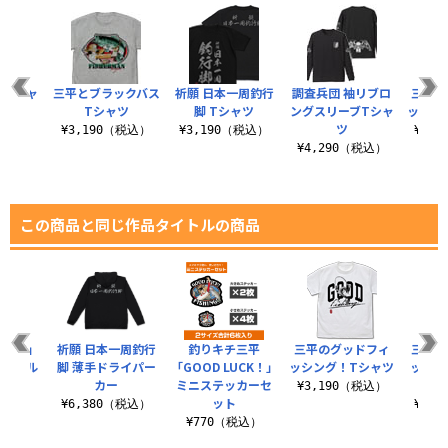
平 キャ
三平とブラックバス
祈願 日本一周釣行
調査兵団 袖リブロ
三平の
アート
Tシャツ
脚 Tシャツ
ングスリーブTシャ
ッシン
ツ
（税込）
¥3,190（税込）
¥3,190（税込）
¥3,
¥4,290（税込）
この商品と同じ作品タイトルの商品
TCH！」
祈願 日本一周釣行
釣りキチ三平
三平のグッドフィ
三平の
リルマル
脚 薄手ドライパー
「GOOD LUCK！」
ッシング！Tシャツ
ッシン
ルダー
カー
ミニステッカーセ
¥3,190（税込）
ット
税込）
¥6,380（税込）
¥1,
¥770（税込）