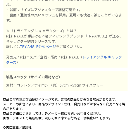
現。
・背面：サイズはアジャスターで調整可能です。
・裏面：通気性の良いメッシュを採用。夏場でも快適に被ることができま
す。
※『トライアングル キャラクターズ』とは？
(株)TRYALLが手掛ける本格フィッシングブランド『TRY-ANGLE』が送る、
キャラクター釣具シリーズです。
詳しくは
TRY-ANGLE公式ページ
をご覧ください。
発売元：(株)コスパ／企画・販売：(株)TRYALL（
トライアングル キャラク
ターズ
）
製品スペック（サイズ・素材など）
素材：コットン／ナイロン （約）57cm～59cm サイズフリー
商品の写真および画像はイメージです。実際の商品とは異なる場合があります。
メーカーの都合により、商品のデザイン・仕様・発売日などは予告なく変更となる場
合があります。
商品の詳細につきましては、各メーカー様にお問い合わせください。
画像・テキストの無断転載、及びそれに準ずる行為を一切禁止いたします。
©矢口高雄／講談社