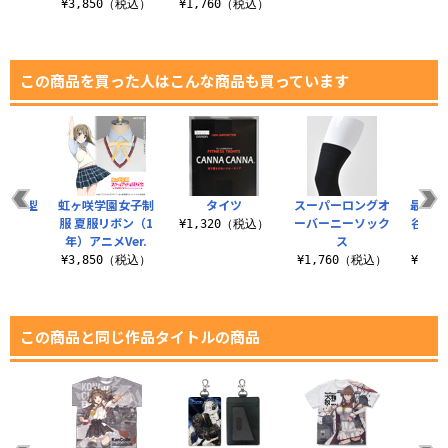
..
¥3,850（税込）
¥1,760（税込）
0（税込）
この商品を買った人はこんな商品も買っています
特III型
虹ヶ咲学園女子制
タイツ
スーパーロングオ
最上型
ズ
服 夏服リボン（1
ーバーニーソック
谷改二
¥1,320（税込）
年）アニメVer.
ス
共
（税込）
¥3,850（税込）
¥1,760（税込）
¥11,
この商品と同じ作品タイトルの商品