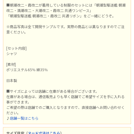
■朝潮改二・霞改二が着用している制服のセットには「朝潮型駆逐艦 朝潮
改二・満潮改二・大潮改二・霞改二 共通ワンピース」
「朝潮型駆逐艦 朝潮改二・霞改二 共通リボン」をご一緒にどうぞ。
※商品写真は全て開発サンプルです。実際の商品とは異なりますのでご注
意ください。
[セット内容]
シャツ
[素材]
ポリエステル65％ 綿35％
日本製
■サイズによっては店舗に在庫がある場合がございます。
在庫がある場合は、通信販売よりも早く店舗でご希望サイズを手に入れる
事ができます。
ご希望の際は店舗でのご購入となりますので、直接店舗へお問い合わせく
ださい。
♪
店舗一覧はこちら
サイズ目安（
ヌード寸法はこちら
）