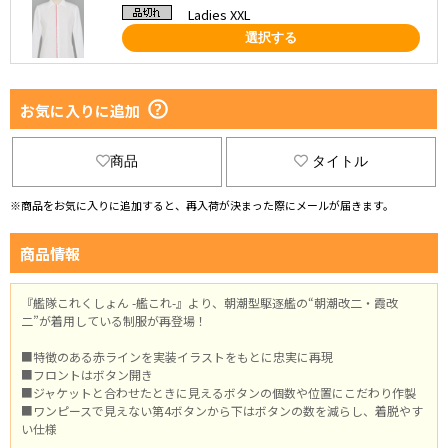
Ladies XXL
選択する
お気に入りに追加
商品
タイトル
※商品をお気に入りに追加すると、再入荷が決まった際にメールが届きます。
商品情報
『艦隊これくしょん -艦これ-』より、朝潮型駆逐艦の“朝潮改二・霞改
二”が着用している制服が再登場！
■特徴のある赤ラインを実装イラストをもとに忠実に再現
■フロントはボタン開き
■ジャケットと合わせたときに見えるボタンの個数や位置にこだわり作製
■ワンピースで見えない第4ボタンから下はボタンの数を減らし、着脱やす
い仕様