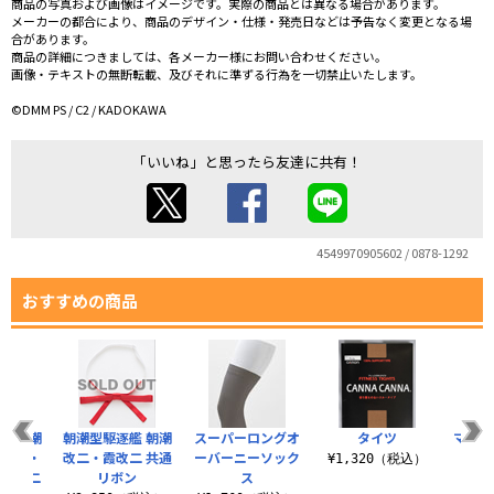
商品の写真および画像はイメージです。実際の商品とは異なる場合があります。
メーカーの都合により、商品のデザイン・仕様・発売日などは予告なく変更となる場
合があります。
商品の詳細につきましては、各メーカー様にお問い合わせください。
画像・テキストの無断転載、及びそれに準ずる行為を一切禁止いたします。
©DMM PS / C2 / KADOKAWA
「いいね」と思ったら友達に共有！
4549970905602 / 0878-1292
おすすめの商品
艦 朝潮
朝潮型駆逐艦 朝潮
スーパーロングオ
タイツ
マイク
潮改二・
改二・霞改二 共通
ーバーニーソック
ライ
¥1,320（税込）
・霞改二
リボン
ス
¥9