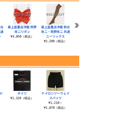
鈴谷
最上型重巡洋艦 熊野
最上型重巡洋艦 鈴谷
共通
改二リボン
改二・熊野改二 共通
ト
ニーソックス
¥3,850（税込）
）
¥2,200（税込）
ド
タイツ
ナイロンツーウェイ
スパッツ
¥1,320（税込）
）
¥1,210～
¥1,870（税込）