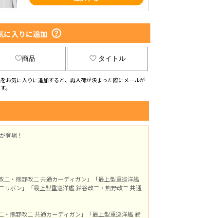
気に入りに追加
商品
タイトル
品をお気に入りに追加すると、再入荷が決まった際にメールが
ます。
服が登場！
改二・熊野改二 共通カーディガン」「最上型重巡洋艦
二リボン」「最上型重巡洋艦 鈴谷改二・熊野改二 共通
二・熊野改二 共通カーディガン」「最上型重巡洋艦 鈴