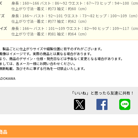
ズ
身長：160～166 バスト：86～92 ウエスト：67～73 ヒップ：94～100（c
仕上がり寸法…着丈：約73 袖丈：約60（cm）
イズ
身長：166～ バスト：92～101 ウエスト：73～82 ヒップ：100～109（cm
仕上がり寸法…着丈：約77 袖丈：約62（cm）
サイズ
身長：166～ バスト：101～109 ウエスト：82～90 ヒップ：109～117（c
仕上がり寸法…着丈：約81 袖丈：約64（cm）
、製品ごとに仕上がりサイズや縫製位置に若干のずれがございます。
画像はイメージです。実際の商品とは異なる場合があります。
より、商品のデザイン・仕様・発売日などは予告なく変更となる場合があります。
ましては、各メーカー様にお問い合わせください。
無断転載、及びそれに準ずる行為を一切禁止いたします。
 KADOKAWA
「いいね」と思ったら友達に共有！
商品