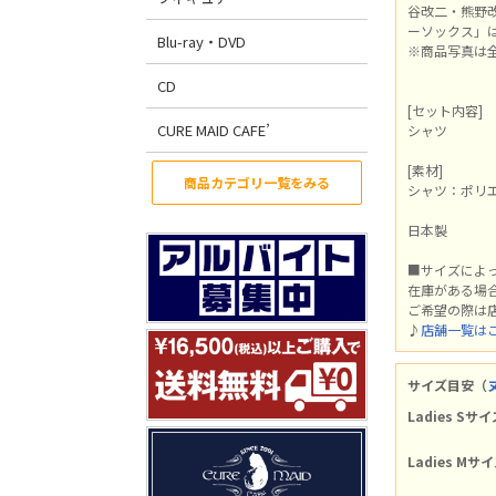
谷改二・熊野改
ーソックス」
Blu-ray・DVD
※商品写真は
CD
[セット内容]
CURE MAID CAFE’
シャツ
[素材]
商品カテゴリ一覧をみる
シャツ：ポリエ
日本製
■サイズによ
在庫がある場
ご希望の際は
♪
店舗一覧は
サイズ目安（
Ladies Sサイ
Ladies Mサ