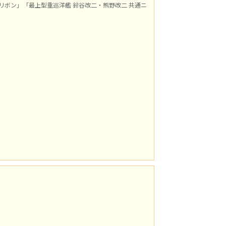
リボン」「最上型重巡洋艦 鈴谷改二・熊野改二 共通ニ
）
）