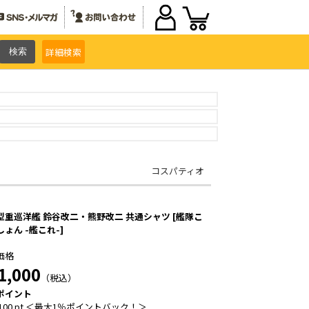
詳細
検索
コスパティオ
型重巡洋艦 鈴谷改二・熊野改二 共通シャツ [艦隊こ
ょん -艦これ-]
価格
1,000
（税込）
ポイント
100 pt ＜最大1％ポイントバック！＞