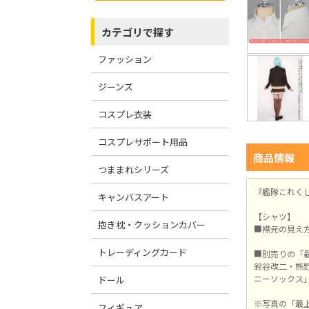
カテゴリで探す
ファッション
ジーンズ
コスプレ衣装
コスプレサポート用品
商品情報
つままれシリーズ
『艦隊これくし
キャンバスアート
【シャツ】
抱き枕・クッションカバー
■襟元の見え
トレーディングカード
■別売りの「
鈴谷改二・熊野
ニーソックス
ドール
※写真の「最上
フィギュア