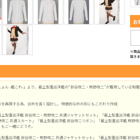
お
※商
届き
ょん -艦これ-』より、最上型重巡洋艦の“鈴谷改二・熊野改二”が着用している制
方を再現する為、台衿を高く設計し、特徴的な衿の形にもこだわり作成
最上型重巡洋艦 鈴谷改二・熊野改二 共通ジャケットセット」「最上型重巡洋艦 鈴谷
改二 共通スカート」「最上型重巡洋艦 鈴谷改二リボン」「最上型重巡洋艦 熊野改
」もご一緒にどうぞ。
型重巡洋艦 鈴谷改二・熊野改二 共通ジャケットセット」「最上型重巡洋艦 鈴谷改