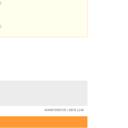
m）
）
m）
4549970905787 / 0878-1246