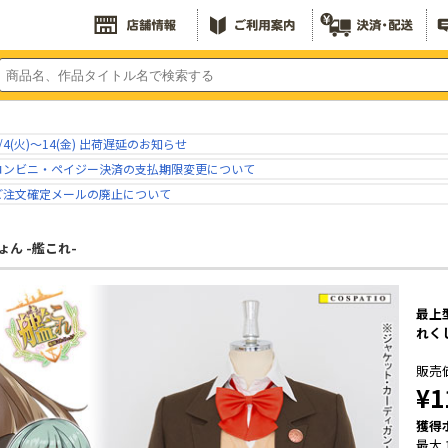
/4(火)～14(金) 出荷遅延のお知らせ
コンビニ・ペイジー決済の支払期限変更について
ご注文確定メールの廃止について
ん -艦これ-
最上
れくし
販売
¥1
獲得
最大 