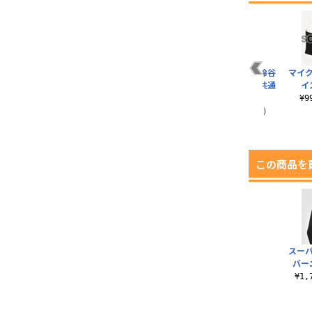
最上型重巡洋艦 鈴谷
マイ
改二・熊野改二 共通
イ
スカート
¥
¥14,300（税込）
この商品を
スー
バー
¥1