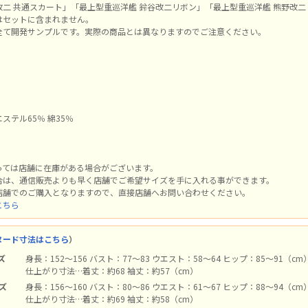
二 共通スカート」「最上型重巡洋艦 鈴谷改二リボン」「最上型重巡洋艦 熊野改二
はセットに含まれません。
全て開発サンプルです。実際の商品とは異なりますのでご注意ください。
ステル65％ 綿35％
っては店舗に在庫がある場合がございます。
合は、通信販売よりも早く店舗でご希望サイズを手に入れる事ができます。
店舗でのご購入となりますので、直接店舗へお問い合わせください。
こちら
ヌード寸法はこちら
）
ズ
身長：152～156 バスト：77～83 ウエスト：58～64 ヒップ：85～91（cm
仕上がり寸法…着丈：約68 袖丈：約57（cm）
イズ
身長：156～160 バスト：80～86 ウエスト：61～67 ヒップ：88～94（cm
仕上がり寸法…着丈：約69 袖丈：約58（cm）