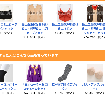
クロミニローラ
最上型重巡洋艦 鈴谷
最上型重巡洋艦 鈴谷
最上型重巡洋艦 
ズスパッツ
改二・熊野改二 共通
改二リボン
改二・熊野改二 
カーディガン
ジャケットセッ
990（税込）
¥3,850（税込）
¥11,000（税込）
¥24,200（税込
買った人はこんな商品も買っています
パーロングオー
「白」セーラー服 コ
虹ヶ咲学園 指定ソッ
バストアップパッ
ニーソックス
スチュームセット
クス
＋3
,760（税込）
¥47,300（税込）
¥1,760（税込）
¥2,860（税込