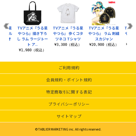
『うる星
TVアニメ『うる星
TVアニメ『うる星
TVアニメ『うる星
TVア
ム フル
やつら』描き下ろ
やつら』 歩くコタ
やつら』 ラム 刺繍
やつら
ンドタオ
し ラム ラージトー
ツネコ Tシャツ
スカジャン
ト ア..
¥3,300（税込）
¥20,900（税込）
¥3,
税込）
¥1,980（税込）
ご利用規約
会員規約・ポイント規約
特定商取引に関する表記
プライバシーポリシー
サイトマップ
©TABLIER MARKETING inc. All rights reserved.