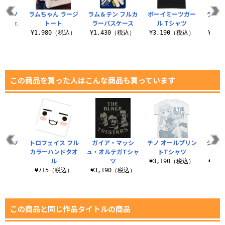
Tシャツ
ラムちゃん ラージ
ラム＆テン フルカ
ボーイミーツガー
ラムち
Ver.
トート
ラーパスケース
ル Tシャツ
（税込）
¥1,980（税込）
¥1,430（税込）
¥3,190（税込）
¥5,
この商品を買った人はこんな商品も買っています
Tシャツ
トロフェイス フル
ガイア・マッシ
チノ オールプリン
シャロ
カラーハンドタオ
ュ・オルテガTシャ
トTシャツ
ン
（税込）
ル
ツ
¥3,190（税込）
¥3,
¥715（税込）
¥3,190（税込）
この商品と同じ作品タイトルの商品