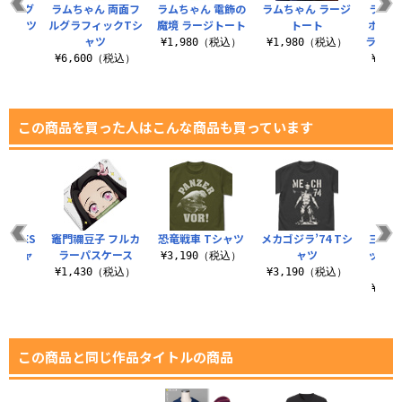
 ビッグ
ラムちゃん 両面フ
ラムちゃん 電飾の
ラムちゃん ラージ
ラムち
Tシャツ
ルグラフィックTシ
魔境 ラージトート
トート
ポップ
ャツ
ラフィ
（税込）
¥1,980（税込）
¥1,980（税込）
¥6,600（税込）
¥6,
この商品を買った人はこんな商品も買っています
ITCHES
竈門禰豆子 フルカ
恐竜戦車 Tシャツ
メカゴジラ’74 Tシ
三平の
 Tシャ
ラーパスケース
ャツ
ッシン
¥3,190（税込）
¥1,430（税込）
¥3,190（税込）
（税込）
¥1,
この商品と同じ作品タイトルの商品