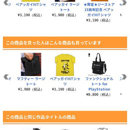
 ラージ
ベアッガイIIITシャ
ベアッガイ ラージ
★限定★ジーストア
イオリ
ト
ツ
トート
15周年記念 ベアッ
ガイIIITシャツ
（税込）
¥3,190（税込）
¥1,980（税込）
¥3,
¥3,190（税込）
この商品を買った人はこんな商品も買っています
 ドライ
マフティー ラージ
ベアッガイIIITシャ
ファンクショナル
ステン
ャツ
トート
ツ
トート for
タンブ
PlayStation
Pla
（税込）
¥1,980（税込）
¥3,190（税込）
¥8,800（税込）
¥2,
この商品と同じ作品タイトルの商品