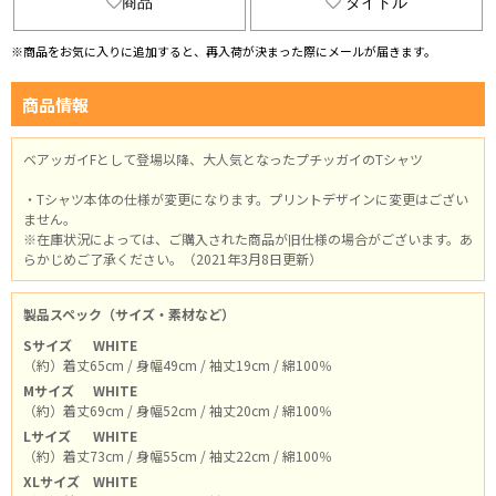
商品
タイトル
※商品をお気に入りに追加すると、再入荷が決まった際にメールが届きます。
商品情報
ベアッガイFとして登場以降、大人気となったプチッガイのTシャツ
・Tシャツ本体の仕様が変更になります。プリントデザインに変更はござい
ません。
※在庫状況によっては、ご購入された商品が旧仕様の場合がございます。あ
らかじめご了承ください。（2021年3月8日更新）
製品スペック（サイズ・素材など）
Sサイズ
WHITE
（約）着丈65cm / 身幅49cm / 袖丈19cm / 綿100％
Mサイズ
WHITE
（約）着丈69cm / 身幅52cm / 袖丈20cm / 綿100％
Lサイズ
WHITE
（約）着丈73cm / 身幅55cm / 袖丈22cm / 綿100％
XLサイズ
WHITE