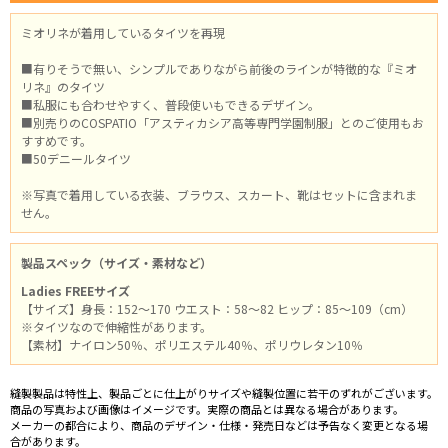
ミオリネが着用しているタイツを再現
■有りそうで無い、シンプルでありながら前後のラインが特徴的な『ミオ
リネ』のタイツ
■私服にも合わせやすく、普段使いもできるデザイン。
■別売りのCOSPATIO「アスティカシア高等専門学園制服」とのご使用もお
すすめです。
■50デニールタイツ
※写真で着用している衣装、ブラウス、スカート、靴はセットに含まれま
せん。
製品スペック（サイズ・素材など）
Ladies FREEサイズ
【サイズ】身長：152～170 ウエスト：58～82 ヒップ：85～109（cm）
※タイツなので伸縮性があります。
【素材】ナイロン50％、ポリエステル40％、ポリウレタン10％
縫製製品は特性上、製品ごとに仕上がりサイズや縫製位置に若干のずれがございます。
商品の写真および画像はイメージです。実際の商品とは異なる場合があります。
メーカーの都合により、商品のデザイン・仕様・発売日などは予告なく変更となる場
合があります。