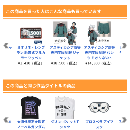
この商品を買った人はこんな商品も買っています
IITシャ
ミオリネ・レンブ
アスティカシア高等
アスティカシア高等
ミオリ
ラン 脱着式フルカ
専門学園制服 ジャ
専門学園制服 パン
ラン 
ラーワッペン
ケット
ツ ミオリネVer.
（税込）
¥1,430（税込）
¥38,500（税込）
¥14,300（税込）
¥8
この商品と同じ作品タイトルの商品
ウルフ隊
★海外限定★限定
ジオン ポケットT
プロスペラ アイマ
アナハ
ャツ
ノーベルガンダム
シャツ
スク
着式