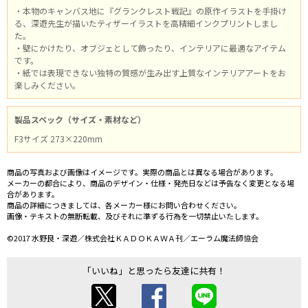
・本物のキャンバス地に『グランクレスト戦記』の原作イラストを手掛け
る、深遊先生が描いたティザーイラストを高精細インクプリントしまし
た。
・壁にかけたり、オブジェとして飾ったり、インテリアに最適なアイテム
です。
・紙では表現できない独特の質感が生み出す上質なインテリアアートをお
楽しみください。
製品スペック（サイズ・素材など）
F3サイズ 273×220mm
商品の写真および画像はイメージです。実際の商品とは異なる場合があります。
メーカーの都合により、商品のデザイン・仕様・発売日などは予告なく変更となる場
合があります。
商品の詳細につきましては、各メーカー様にお問い合わせください。
画像・テキストの無断転載、及びそれに準ずる行為を一切禁止いたします。
©2017 水野良・深遊／株式会社ＫＡＤＯＫＡＷＡ刊／エーラム魔法師協会
「いいね」と思ったら友達に共有！